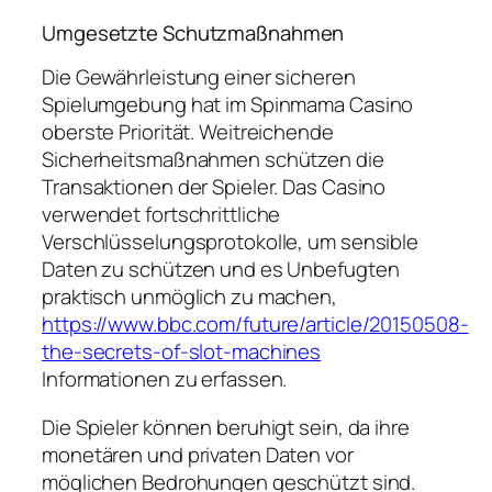
Umgesetzte Schutzmaßnahmen
Die Gewährleistung einer sicheren
Spielumgebung hat im Spinmama Casino
oberste Priorität. Weitreichende
Sicherheitsmaßnahmen schützen die
Transaktionen der Spieler. Das Casino
verwendet fortschrittliche
Verschlüsselungsprotokolle, um sensible
Daten zu schützen und es Unbefugten
praktisch unmöglich zu machen,
https://www.bbc.com/future/article/20150508-
the-secrets-of-slot-machines
Informationen zu erfassen.
Die Spieler können beruhigt sein, da ihre
monetären und privaten Daten vor
möglichen Bedrohungen geschützt sind.