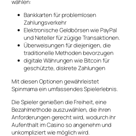
wählen:
Bankkarten für problemlosen
Zahlungsverkehr
Elektronische Geldbörsen wie PayPal
und Neteller für zügige Transaktionen.
Überweisungen für diejenigen, die
traditionelle Methoden bevorzugen
digitale Währungen wie Bitcoin für
geschützte, diskrete Zahlungen
Mit diesen Optionen gewährleistet
Spinmama ein umfassendes Spielerlebnis.
Die Spieler genießen die Freiheit, eine
Bezahlmethode auszuwählen, die ihren
Anforderungen gerecht wird, wodurch ihr
Aufenthalt im Casino so angenehm und
unkompliziert wie möglich wird.