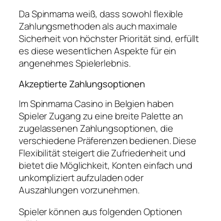
Da Spinmama weiß, dass sowohl flexible
Zahlungsmethoden als auch maximale
Sicherheit von höchster Priorität sind, erfüllt
es diese wesentlichen Aspekte für ein
angenehmes Spielerlebnis.
Akzeptierte Zahlungsoptionen
Im Spinmama Casino in Belgien haben
Spieler Zugang zu eine breite Palette an
zugelassenen Zahlungsoptionen, die
verschiedene Präferenzen bedienen. Diese
Flexibilität steigert die Zufriedenheit und
bietet die Möglichkeit, Konten einfach und
unkompliziert aufzuladen oder
Auszahlungen vorzunehmen.
Spieler können aus folgenden Optionen