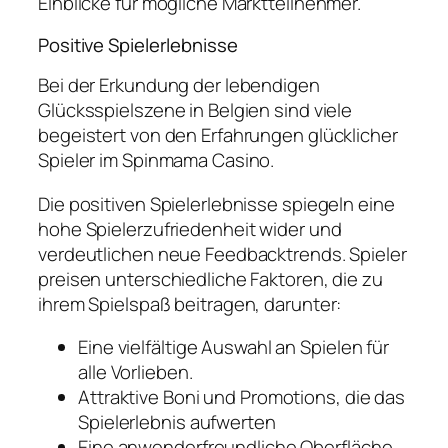
Einblicke für mögliche Marktteilnehmer.
Positive Spielerlebnisse
Bei der Erkundung der lebendigen
Glücksspielszene in Belgien sind viele
begeistert von den Erfahrungen glücklicher
Spieler im Spinmama Casino.
Die positiven Spielerlebnisse spiegeln eine
hohe Spielerzufriedenheit wider und
verdeutlichen neue Feedbacktrends. Spieler
preisen unterschiedliche Faktoren, die zu
ihrem Spielspaß beitragen, darunter:
Eine vielfältige Auswahl an Spielen für
alle Vorlieben.
Attraktive Boni und Promotions, die das
Spielerlebnis aufwerten
Eine anwenderfreundliche Oberfläche,