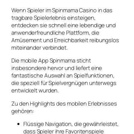
Wenn Spieler im Spinmama Casino in das
tragbare Spielerlebnis einsteigen,
entdecken sie schnell eine lebendige und
anwenderfreundliche Plattform, die
Amüsement und Erreichbarkeit reibungslos
miteinander verbindet.
Die mobile App Spinmama sticht
insbesondere hervor und liefert eine
fantastische Auswahl an Spielfunktionen,
die speziell für Spielvergnügen unterwegs
entwickelt wurden.
Zu den Highlights des mobilen Erlebnisses
gehören:
Flüssige Navigation, die gewährleistet,
dass Spieler ihre Favoritenspiele