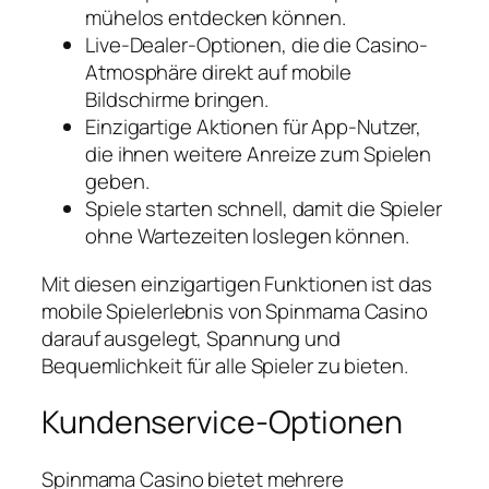
mühelos entdecken können.
Live-Dealer-Optionen, die die Casino-
Atmosphäre direkt auf mobile
Bildschirme bringen.
Einzigartige Aktionen für App-Nutzer,
die ihnen weitere Anreize zum Spielen
geben.
Spiele starten schnell, damit die Spieler
ohne Wartezeiten loslegen können.
Mit diesen einzigartigen Funktionen ist das
mobile Spielerlebnis von Spinmama Casino
darauf ausgelegt, Spannung und
Bequemlichkeit für alle Spieler zu bieten.
Kundenservice-Optionen
Spinmama Casino bietet mehrere