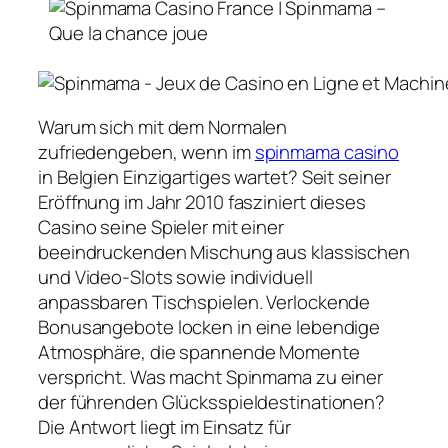
Warum sich mit dem Normalen
zufriedengeben, wenn im
spinmama casino
in Belgien Einzigartiges wartet? Seit seiner
Eröffnung im Jahr 2010 fasziniert dieses
Casino seine Spieler mit einer
beeindruckenden Mischung aus klassischen
und Video-Slots sowie individuell
anpassbaren Tischspielen. Verlockende
Bonusangebote locken in eine lebendige
Atmosphäre, die spannende Momente
verspricht. Was macht Spinmama zu einer
der führenden Glücksspieldestinationen?
Die Antwort liegt im Einsatz für