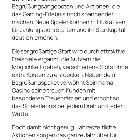
Begrüßungsangeboten und Aktionen, die
das Gaming-Erlebnis noch spannender
machen. Neue Spieler können mit lukrativen
Einzahlungsboni starten und ihr Startkapital
deutlich erhöhen.
Dieser großartige Start wird durch attraktive
Freispiele ergänzt, die Nutzern die
Möglichkeit geben, verschiedene Slots ohne
extra Kosten zu entdecken. Neben dem
Begrüßungspaket verwöhnt Spinmama
Casino seine treuen Kunden mit
besonderen Treueprämien und erhöht so
das Spielerlebnis bei jedem Dreh und jeder
Wette.
Doch damit nicht genug: Jahreszeitliche
Aktionen sorgen das ganze Jahr über für