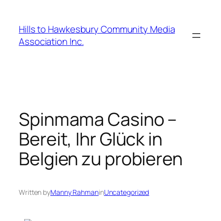
Hills to Hawkesbury Community Media
Association Inc.
Spinmama Casino –
Bereit, Ihr Glück in
Belgien zu probieren
Written by
Manny Rahman
in
Uncategorized