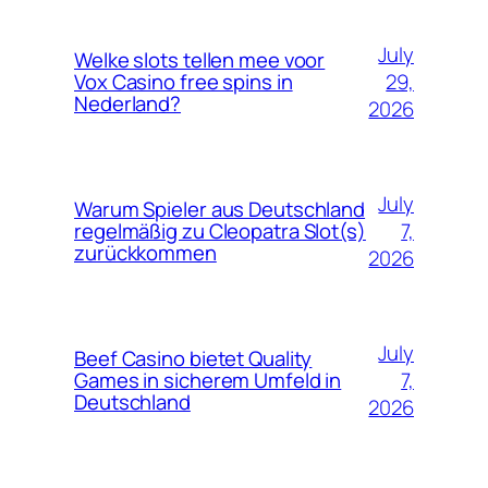
July
Welke slots tellen mee voor
29,
Vox Casino free spins in
Nederland?
2026
July
Warum Spieler aus Deutschland
7,
regelmäßig zu Cleopatra Slot(s)
zurückkommen
2026
July
Beef Casino bietet Quality
7,
Games in sicherem Umfeld in
Deutschland
2026