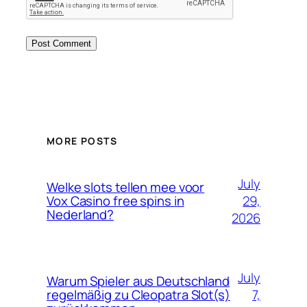
MORE POSTS
July
Welke slots tellen mee voor
29,
Vox Casino free spins in
Nederland?
2026
July
Warum Spieler aus Deutschland
7,
regelmäßig zu Cleopatra Slot(s)