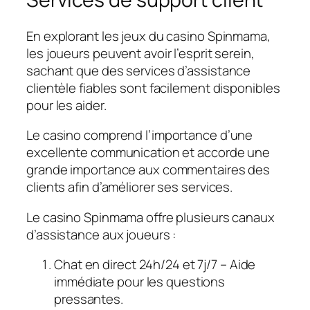
En explorant les jeux du casino Spinmama,
les joueurs peuvent avoir l’esprit serein,
sachant que des services d’assistance
clientèle fiables sont facilement disponibles
pour les aider.
Le casino comprend l’importance d’une
excellente communication et accorde une
grande importance aux commentaires des
clients afin d’améliorer ses services.
Le casino Spinmama offre plusieurs canaux
d’assistance aux joueurs :
Chat en direct 24h/24 et 7j/7 – Aide
immédiate pour les questions
pressantes.