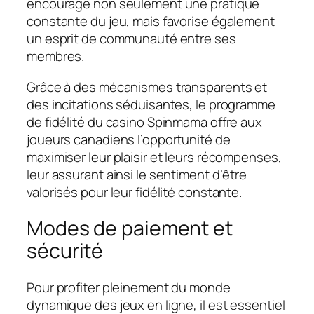
encourage non seulement une pratique
constante du jeu, mais favorise également
un esprit de communauté entre ses
membres.
Grâce à des mécanismes transparents et
des incitations séduisantes, le programme
de fidélité du casino Spinmama offre aux
joueurs canadiens l’opportunité de
maximiser leur plaisir et leurs récompenses,
leur assurant ainsi le sentiment d’être
valorisés pour leur fidélité constante.
Modes de paiement et
sécurité
Pour profiter pleinement du monde
dynamique des jeux en ligne, il est essentiel