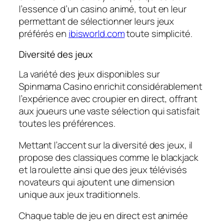
l’essence d’un casino animé, tout en leur
permettant de sélectionner leurs jeux
préférés en
ibisworld.com
toute simplicité.
Diversité des jeux
La variété des jeux disponibles sur
Spinmama Casino enrichit considérablement
l’expérience avec croupier en direct, offrant
aux joueurs une vaste sélection qui satisfait
toutes les préférences.
Mettant l’accent sur la diversité des jeux, il
propose des classiques comme le blackjack
et la roulette ainsi que des jeux télévisés
novateurs qui ajoutent une dimension
unique aux jeux traditionnels.
Chaque table de jeu en direct est animée