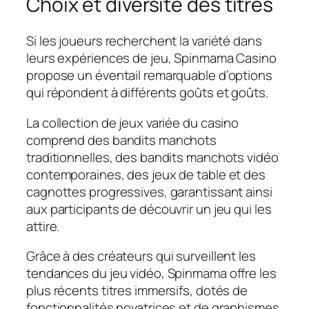
Choix et diversité des titres
Si les joueurs recherchent la variété dans
leurs expériences de jeu, Spinmama Casino
propose un éventail remarquable d’options
qui répondent à différents goûts et goûts.
La collection de jeux variée du casino
comprend des bandits manchots
traditionnelles, des bandits manchots vidéo
contemporaines, des jeux de table et des
cagnottes progressives, garantissant ainsi
aux participants de découvrir un jeu qui les
attire.
Grâce à des créateurs qui surveillent les
tendances du jeu vidéo, Spinmama offre les
plus récents titres immersifs, dotés de
fonctionnalités novatrices et de graphismes