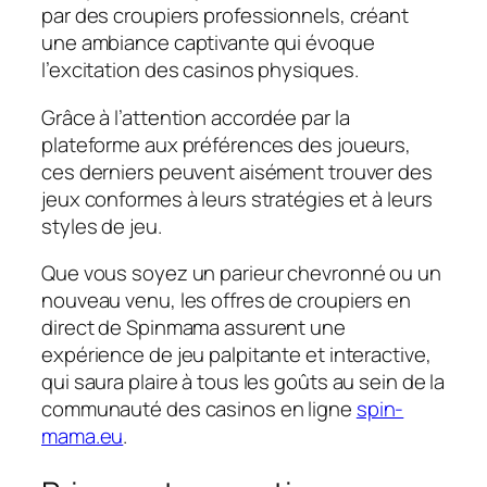
par des croupiers professionnels, créant
une ambiance captivante qui évoque
l’excitation des casinos physiques.
Grâce à l’attention accordée par la
plateforme aux préférences des joueurs,
ces derniers peuvent aisément trouver des
jeux conformes à leurs stratégies et à leurs
styles de jeu.
Que vous soyez un parieur chevronné ou un
nouveau venu, les offres de croupiers en
direct de Spinmama assurent une
expérience de jeu palpitante et interactive,
qui saura plaire à tous les goûts au sein de la
communauté des casinos en ligne
spin-
mama.eu
.