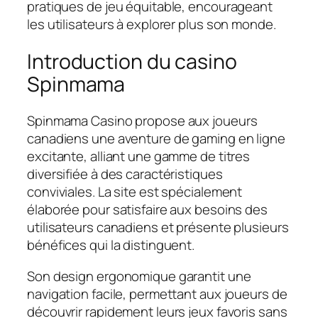
pratiques de jeu équitable, encourageant
les utilisateurs à explorer plus son monde.
Introduction du casino
Spinmama
Spinmama Casino propose aux joueurs
canadiens une aventure de gaming en ligne
excitante, alliant une gamme de titres
diversifiée à des caractéristiques
conviviales. La site est spécialement
élaborée pour satisfaire aux besoins des
utilisateurs canadiens et présente plusieurs
bénéfices qui la distinguent.
Son design ergonomique garantit une
navigation facile, permettant aux joueurs de
découvrir rapidement leurs jeux favoris sans