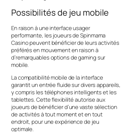
Possibilités de jeu mobile
En raison à une interface usager
performante, les joueurs de Spinmama
Casino peuvent bénéficier de leurs activités
préférés en mouvement en raison à
d’remarquables options de gaming sur
mobile.
La compatibilité mobile de la interface
garantit un entrée fluide sur divers appareils,
y compris les téléphones intelligents et les
tablettes. Cette flexibilité autorise aux
joueurs de bénéficier d’une vaste sélection
de activités à tout moment et en tout
endroit, pour une expérience de jeu
optimale.