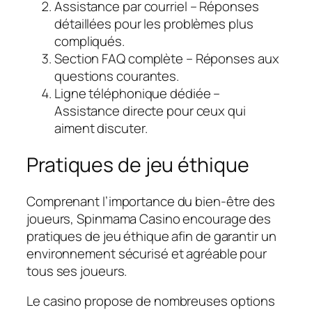
Assistance par courriel – Réponses
détaillées pour les problèmes plus
compliqués.
Section FAQ complète – Réponses aux
questions courantes.
Ligne téléphonique dédiée –
Assistance directe pour ceux qui
aiment discuter.
Pratiques de jeu éthique
Comprenant l’importance du bien-être des
joueurs, Spinmama Casino encourage des
pratiques de jeu éthique afin de garantir un
environnement sécurisé et agréable pour
tous ses joueurs.
Le casino propose de nombreuses options