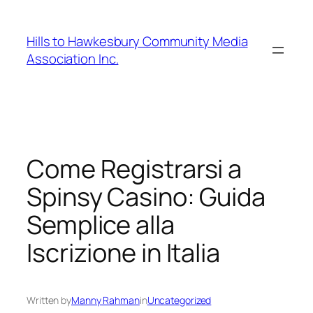
Hills to Hawkesbury Community Media
Association Inc.
Come Registrarsi a
Spinsy Casino: Guida
Semplice alla
Iscrizione in Italia
Written by
Manny Rahman
in
Uncategorized