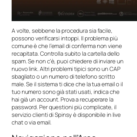
A volte, sebbene la procedura sia facile,
possono verificarsi intoppi. Il problema più
comune è che l’email di conferma non viene
recapitata. Controlla subito la cartella dello
spam. Se non c’è, puoi chiedere di inviare un
nuovo link. Altri problemi tipici sono un CAP
sbagliato o un numero di telefono scritto
male. Se il sistema ti dice che la tua email o il
tuo numero sono già stati usati, indica che
hai già un account. Prova a recuperare la
password. Per questioni più complicate, il
servizio clienti di Spinsy è disponibile in live
chat o via email.