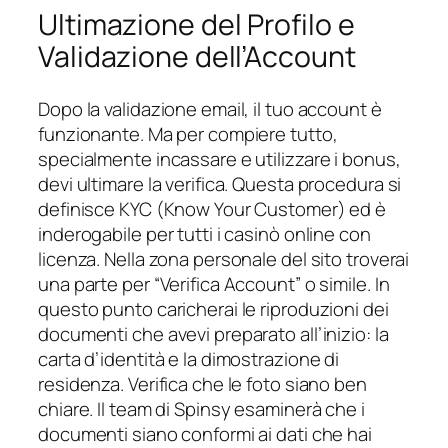
Ultimazione del Profilo e
Validazione dell’Account
Dopo la validazione email, il tuo account è
funzionante. Ma per compiere tutto,
specialmente incassare e utilizzare i bonus,
devi ultimare la verifica. Questa procedura si
definisce KYC (Know Your Customer) ed è
inderogabile per tutti i casinò online con
licenza. Nella zona personale del sito troverai
una parte per “Verifica Account” o simile. In
questo punto caricherai le riproduzioni dei
documenti che avevi preparato all’inizio: la
carta d’identità e la dimostrazione di
residenza. Verifica che le foto siano ben
chiare. Il team di Spinsy esaminerà che i
documenti siano conformi ai dati che hai