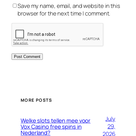
Save my name, email, and website in this
browser for the next time I comment.
MORE POSTS
July
Welke slots tellen mee voor
29,
Vox Casino free spins in
Nederland?
2026