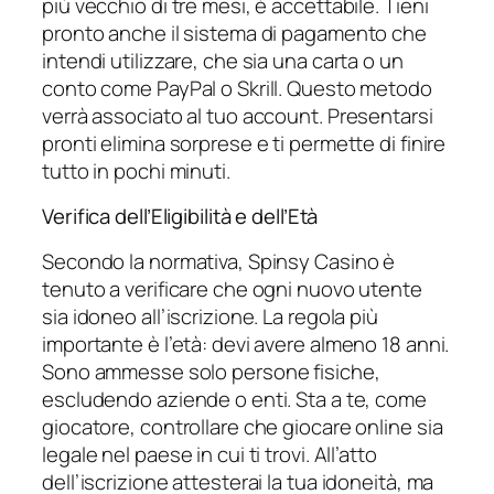
più vecchio di tre mesi, è accettabile. Tieni
pronto anche il sistema di pagamento che
intendi utilizzare, che sia una carta o un
conto come PayPal o Skrill. Questo metodo
verrà associato al tuo account. Presentarsi
pronti elimina sorprese e ti permette di finire
tutto in pochi minuti.
Verifica dell’Eligibilità e dell’Età
Secondo la normativa, Spinsy Casino è
tenuto a verificare che ogni nuovo utente
sia idoneo all’iscrizione. La regola più
importante è l’età: devi avere almeno 18 anni.
Sono ammesse solo persone fisiche,
escludendo aziende o enti. Sta a te, come
giocatore, controllare che giocare online sia
legale nel paese in cui ti trovi. All’atto
dell’iscrizione attesterai la tua idoneità, ma