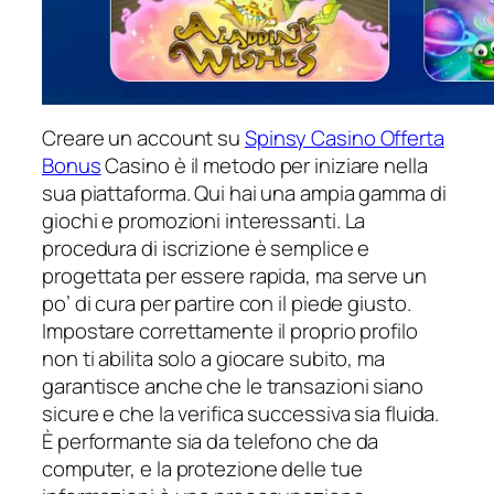
Creare un account su
Spinsy Casino Offerta
Bonus
Casino è il metodo per iniziare nella
sua piattaforma. Qui hai una ampia gamma di
giochi e promozioni interessanti. La
procedura di iscrizione è semplice e
progettata per essere rapida, ma serve un
po’ di cura per partire con il piede giusto.
Impostare correttamente il proprio profilo
non ti abilita solo a giocare subito, ma
garantisce anche che le transazioni siano
sicure e che la verifica successiva sia fluida.
È performante sia da telefono che da
computer, e la protezione delle tue