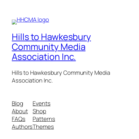
Hills to Hawkesbury
Community Media
Association Inc.
Hills to Hawkesbury Community Media
Association Inc.
Blog
Events
About
Shop
FAQs
Patterns
Authors
Themes