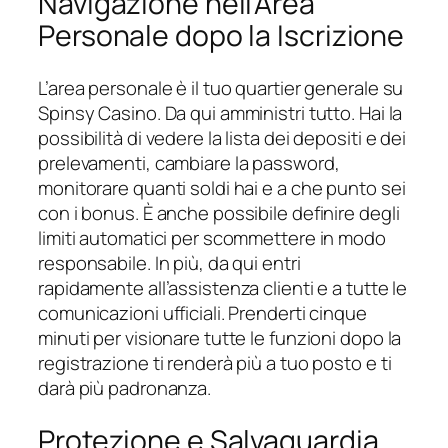
Navigazione nell’Area
Personale dopo la Iscrizione
L’area personale è il tuo quartier generale su
Spinsy Casino. Da qui amministri tutto. Hai la
possibilità di vedere la lista dei depositi e dei
prelevamenti, cambiare la password,
monitorare quanti soldi hai e a che punto sei
con i bonus. È anche possibile definire degli
limiti automatici per scommettere in modo
responsabile. In più, da qui entri
rapidamente all’assistenza clienti e a tutte le
comunicazioni ufficiali. Prenderti cinque
minuti per visionare tutte le funzioni dopo la
registrazione ti renderà più a tuo posto e ti
darà più padronanza.
Protezione e Salvaguardia