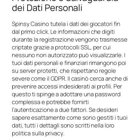
dei Dati Personali
Spinsy Casino tutela i dati dei giocatori fin
dal primo click. Le informazioni che digiti
durante la registrazione vengono trasmesse
criptate grazie a protocolli SSL, per cui
nessuno non autorizzato può visualizzarle. I
tuoi dati personali e finanziari rimangono poi
su server protetti, che rispettano regole
severe come il GDPR. Il casinò cerca anche di
prevenire accessi indesiderati ai profili. Per
questo ti spinge a adottare una password
complessa e potrebbe fornirti
l’autenticazione a due fattori. Se desideri
sapere esattamente come sono gestiti i tuoi
dati, tutti i dettagli sono scritti nella loro
politica sulla privacy.