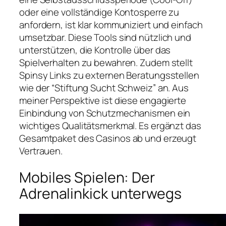
oder eine vollständige Kontosperre zu
anfordern, ist klar kommuniziert und einfach
umsetzbar. Diese Tools sind nützlich und
unterstützen, die Kontrolle über das
Spielverhalten zu bewahren. Zudem stellt
Spinsy Links zu externen Beratungsstellen
wie der “Stiftung Sucht Schweiz” an. Aus
meiner Perspektive ist diese engagierte
Einbindung von Schutzmechanismen ein
wichtiges Qualitätsmerkmal. Es ergänzt das
Gesamtpaket des Casinos ab und erzeugt
Vertrauen.
Mobiles Spielen: Der
Adrenalinkick unterwegs