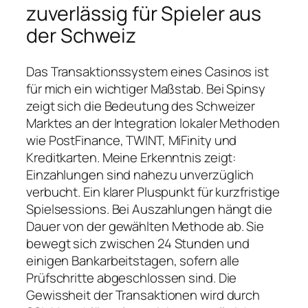
zuverlässig für Spieler aus
der Schweiz
Das Transaktionssystem eines Casinos ist
für mich ein wichtiger Maßstab. Bei Spinsy
zeigt sich die Bedeutung des Schweizer
Marktes an der Integration lokaler Methoden
wie PostFinance, TWINT, MiFinity und
Kreditkarten. Meine Erkenntnis zeigt:
Einzahlungen sind nahezu unverzüglich
verbucht. Ein klarer Pluspunkt für kurzfristige
Spielsessions. Bei Auszahlungen hängt die
Dauer von der gewählten Methode ab. Sie
bewegt sich zwischen 24 Stunden und
einigen Bankarbeitstagen, sofern alle
Prüfschritte abgeschlossen sind. Die
Gewissheit der Transaktionen wird durch