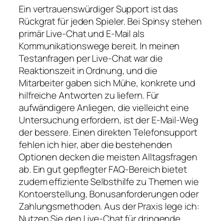
Ein vertrauenswürdiger Support ist das
Rückgrat für jeden Spieler. Bei Spinsy stehen
primär Live-Chat und E-Mail als
Kommunikationswege bereit. In meinen
Testanfragen per Live-Chat war die
Reaktionszeit in Ordnung, und die
Mitarbeiter gaben sich Mühe, konkrete und
hilfreiche Antworten zu liefern. Für
aufwändigere Anliegen, die vielleicht eine
Untersuchung erfordern, ist der E-Mail-Weg
der bessere. Einen direkten Telefonsupport
fehlen ich hier, aber die bestehenden
Optionen decken die meisten Alltagsfragen
ab. Ein gut gepflegter FAQ-Bereich bietet
zudem effiziente Selbsthilfe zu Themen wie
Kontoerstellung, Bonusanforderungen oder
Zahlungsmethoden. Aus der Praxis lege ich:
Nutzen Sie den Live-Chat für dringende