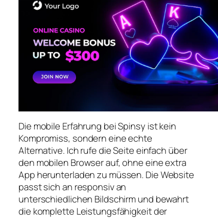
Die mobile Erfahrung bei Spinsy ist kein
Kompromiss, sondern eine echte
Alternative. Ich rufe die Seite einfach über
den mobilen Browser auf, ohne eine extra
App herunterladen zu müssen. Die Website
passt sich an responsiv an
unterschiedlichen Bildschirm und bewahrt
die komplette Leistungsfähigkeit der