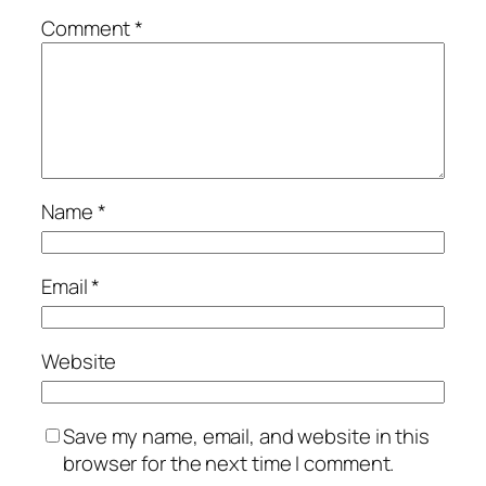
Comment
*
Name
*
Email
*
Website
Save my name, email, and website in this
browser for the next time I comment.