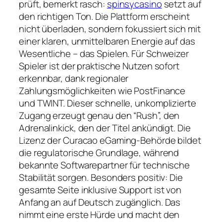
prüft, bemerkt rasch:
spinsycasino
setzt auf
den richtigen Ton. Die Plattform erscheint
nicht überladen, sondern fokussiert sich mit
einer klaren, unmittelbaren Energie auf das
Wesentliche – das Spielen. Für Schweizer
Spieler ist der praktische Nutzen sofort
erkennbar, dank regionaler
Zahlungsmöglichkeiten wie PostFinance
und TWINT. Dieser schnelle, unkomplizierte
Zugang erzeugt genau den “Rush”, den
Adrenalinkick, den der Titel ankündigt. Die
Lizenz der Curacao eGaming-Behörde bildet
die regulatorische Grundlage, während
bekannte Softwarepartner für technische
Stabilität sorgen. Besonders positiv: Die
gesamte Seite inklusive Support ist von
Anfang an auf Deutsch zugänglich. Das
nimmt eine erste Hürde und macht den