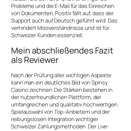
Probleme und die E-Mail für das Einreichen
von Dokumenten. Positiv fällt auf, dass der
Support auch auf Deutsch geführt wird. Das
verhindert Missverständnisse und ist für
Schweizer Kunden essenziell.
Mein abschließendes Fazit
als Reviewer
Nach der Prüfung aller wichtigen Aspekte
kann man ein deutliches Bild von Spinsy
Casino zeichnen. Die Stärken bestehen in
der nutzerfreundlichen Plattform, der
umfangreichen und qualitativ hochwertigen
Spielauswahl von Top-Anbietern und der
reibungslosen Integration wichtiger
Schweizer Zahlungsmethoden. Der Live-