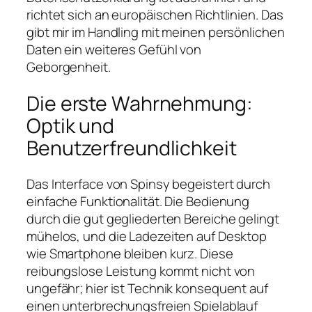
richtet sich an europäischen Richtlinien. Das
gibt mir im Handling mit meinen persönlichen
Daten ein weiteres Gefühl von
Geborgenheit.
Die erste Wahrnehmung:
Optik und
Benutzerfreundlichkeit
Das Interface von Spinsy begeistert durch
einfache Funktionalität. Die Bedienung
durch die gut gegliederten Bereiche gelingt
mühelos, und die Ladezeiten auf Desktop
wie Smartphone bleiben kurz. Diese
reibungslose Leistung kommt nicht von
ungefähr; hier ist Technik konsequent auf
einen unterbrechungsfreien Spielablauf