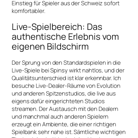
Einstieg für Spieler aus der Schweiz sofort
komfortabler.
Live-Spielbereich: Das
authentische Erlebnis vom
eigenen Bildschirm
Der Sprung von den Standardspielen in die
Live-Spiele bei Spinsy wirkt nahtlos, und der
Qualitätsunterschied ist klar erkennbar. Ich
besuche Live-Dealer-Räume von Evolution
und anderen Spitzenstudios, die live aus
eigens dafür eingerichteten Studios
streamen. Der Austausch mit den Dealern
und manchmal auch anderen Spielern
erzeugt ein Ambiente, die einer richtigen
Spielbank sehr nahe ist. Sämtliche wichtigen