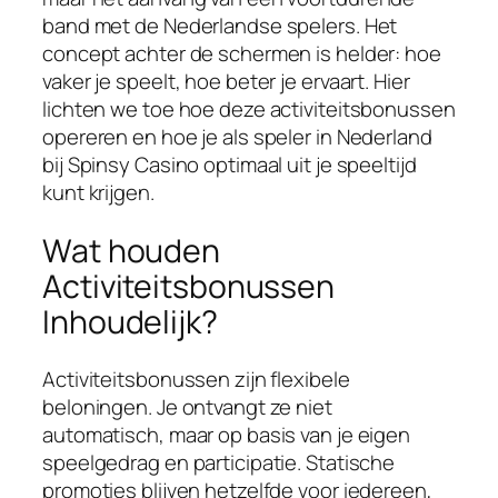
band met de Nederlandse spelers. Het
concept achter de schermen is helder: hoe
vaker je speelt, hoe beter je ervaart. Hier
lichten we toe hoe deze activiteitsbonussen
opereren en hoe je als speler in Nederland
bij Spinsy Casino optimaal uit je speeltijd
kunt krijgen.
Wat houden
Activiteitsbonussen
Inhoudelijk?
Activiteitsbonussen zijn flexibele
beloningen. Je ontvangt ze niet
automatisch, maar op basis van je eigen
speelgedrag en participatie. Statische
promoties blijven hetzelfde voor iedereen,