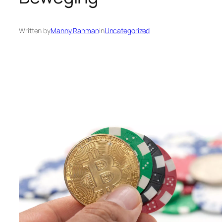
Written by
Manny Rahman
in
Uncategorized