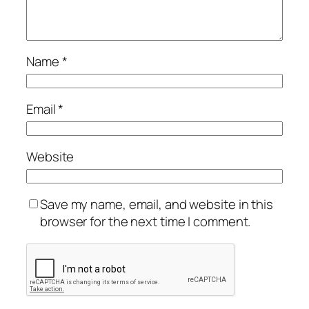
Name
*
Email
*
Website
Save my name, email, and website in this
browser for the next time I comment.