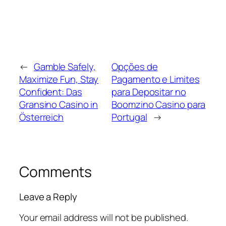
←
Gamble Safely,
Opções de
Maximize Fun, Stay
Pagamento e Limites
Confident: Das
para Depositar no
Gransino Casino in
Boomzino Casino para
Österreich
Portugal
→
Comments
Leave a Reply
Your email address will not be published.