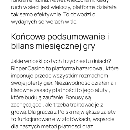
ruch w sieci jest większy, platforma działała
tak samo efektywnie. To dowodzi o
wydajnych serwerach w tle.
Końcowe podsumowanie i
bilans miesięcznej gry
Jakie wnioski po tych trzydziestu dniach?
Ripper Casino to platforma hazardowa , które
imponuje przede wszystkim rozmachem
swojej oferty gier. Niezawodność działania i
klarowne zasady płatności to jego atuty ,
które budują zaufanie. Bonusy są
zachęcające , ale trzeba traktować je z
głową. Dla gracza z Polski największe zalety
to funkcjonowanie w złotówkach, wsparcie
dla naszych metod płatności oraz