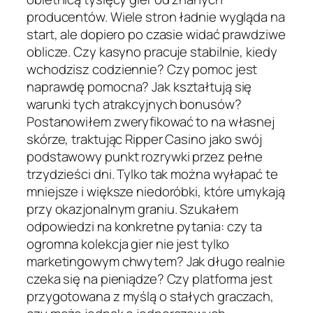
producentów. Wiele stron ładnie wygląda na
start, ale dopiero po czasie widać prawdziwe
oblicze. Czy kasyno pracuje stabilnie, kiedy
wchodzisz codziennie? Czy pomoc jest
naprawdę pomocna? Jak kształtują się
warunki tych atrakcyjnych bonusów?
Postanowiłem zweryfikować to na własnej
skórze, traktując Ripper Casino jako swój
podstawowy punkt rozrywki przez pełne
trzydzieści dni. Tylko tak można wyłapać te
mniejsze i większe niedoróbki, które umykają
przy okazjonalnym graniu. Szukałem
odpowiedzi na konkretne pytania: czy ta
ogromna kolekcja gier nie jest tylko
marketingowym chwytem? Jak długo realnie
czeka się na pieniądze? Czy platforma jest
przygotowana z myślą o stałych graczach,