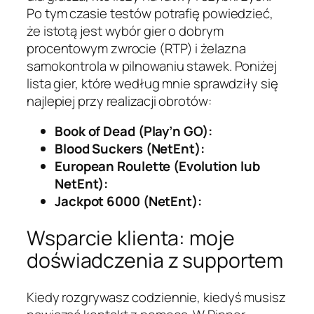
Po tym czasie testów potrafię powiedzieć,
że istotą jest wybór gier o dobrym
procentowym zwrocie (RTP) i żelazna
samokontrola w pilnowaniu stawek. Poniżej
lista gier, które według mnie sprawdziły się
najlepiej przy realizacji obrotów:
Book of Dead (Play’n GO):
Blood Suckers (NetEnt):
European Roulette (Evolution lub
NetEnt):
Jackpot 6000 (NetEnt):
Wsparcie klienta: moje
doświadczenia z supportem
Kiedy rozgrywasz codziennie, kiedyś musisz