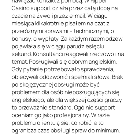
nawiązać kontakt z pomocą. W Ripper
Casino support działa przez całą dobę na
czacie na żywo i przez e-mail. W ciągu
miesiąca kilkakrotnie pisałem na czat z
przeróżnymi sprawami – technicznymi, o
bonusy, o wypłaty. Za każdym razem odzew
pojawiała się w ciągu parudziesięciu
sekund. Konsultanci reagowali rzeczowo i na
temat. Posługiwali się dobrym angielskim.
Gdy pytanie potrzebowało sprawdzenia,
obiecywali oddzwonić i spełniali słowa. Brak
polskojęzycznej obsługi może być
problemem dla osób nieposługujących się
angielskiego, ale dla większej części graczy
to przeważnie standard. Ogólnie support
oceniam go jako profesjonalny. W razie
problemu orientują się, co robić, a to
ogranicza czas obsługi spraw do minimum.