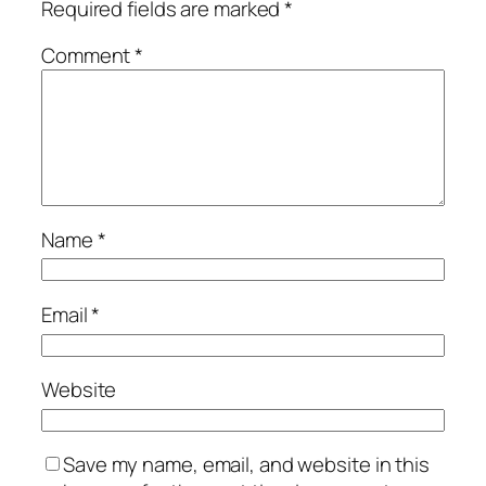
Required fields are marked
*
Comment
*
Name
*
Email
*
Website
Save my name, email, and website in this