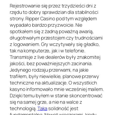
Rejestrowanie się przez trzydzieści dni z
rzędu to dobry sprawdzian dla stabilności
strony. Ripper Casino pod tym względem
wypadało bardzo przyzwoicie. Nie
spotkałem się z żadną poważną awarią,
długotrwałym przestojem czy trudnościami
z logowaniem. Gry wczytywały się gładko,
tak na komputerze, jak i w telefonie.
Transmisje z live dealerów były znakomitej
jakości, bez poważniejszych zacinania.
Jedynego rodzaju przerwami, na jakie
trafiłem, były niewielkie, planowe przerwy
techniczne na aktualizacje. O wszystkich
kasyno informowało mnie wcześniej mailem.
Dzięki temu byłem w stanie skoncentrować
się na samej grze, a nie na walce z
technologią.
Taka
solidność jest
fundamentalna. Nawet wieczorami, kiedy