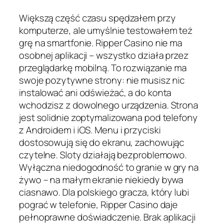
Większą część czasu spędzałem przy
komputerze, ale umyślnie testowałem też
grę na smartfonie. Ripper Casino nie ma
osobnej aplikacji – wszystko działa przez
przeglądarkę mobilną. To rozwiązanie ma
swoje pozytywne strony: nie musisz nic
instalować ani odświeżać, a do konta
wchodzisz z dowolnego urządzenia. Strona
jest solidnie zoptymalizowana pod telefony
z Androidem i iOS. Menu i przyciski
dostosowują się do ekranu, zachowując
czytelne. Sloty działają bezproblemowo.
Wyłączna niedogodność to granie w gry na
żywo – na małym ekranie niekiedy bywa
ciasnawo. Dla polskiego gracza, który lubi
pograć w telefonie, Ripper Casino daje
pełnoprawne doświadczenie. Brak aplikacji