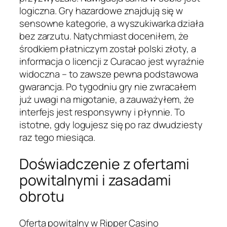
logiczna. Gry hazardowe znajdują się w
sensowne kategorie, a wyszukiwarka działa
bez zarzutu. Natychmiast doceniłem, że
środkiem płatniczym został polski złoty, a
informacja o licencji z Curacao jest wyraźnie
widoczna – to zawsze pewna podstawowa
gwarancja. Po tygodniu gry nie zwracałem
już uwagi na migotanie, a zauważyłem, że
interfejs jest responsywny i płynnie. To
istotne, gdy logujesz się po raz dwudziesty
raz tego miesiąca.
Doświadczenie z ofertami
powitalnymi i zasadami
obrotu
Oferta powitalny w Ripper Casino