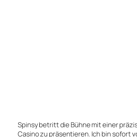
Spinsy betritt die Bühne mit einer prä
Casino zu präsentieren. Ich bin sofort