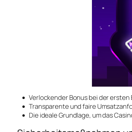
Verlockender Bonus bei der ersten 
Transparente und faire Umsatzanfo
Die ideale Grundlage, um das Casi