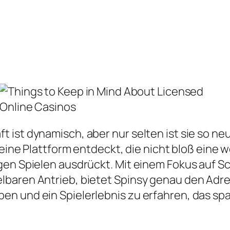
ist dynamisch, aber nur selten ist sie so ne
r eine Plattform entdeckt, die nicht bloß eine
gen Spielen ausdrückt. Mit einem Fokus auf Sc
baren Antrieb, bietet Spinsy genau den Adrena
n und ein Spielerlebnis zu erfahren, das spa