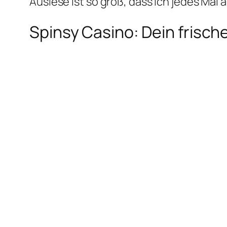
Auslese ist so groß, dass ich jedes Mal 
Spinsy Casino: Dein frisch