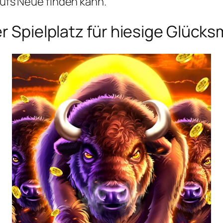
aufs Neue finden kann.
er Spielplatz für hiesige Glüc