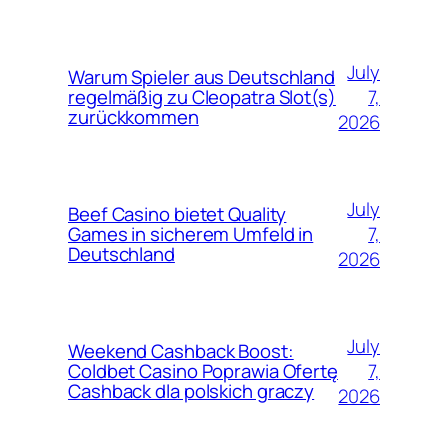
July
Warum Spieler aus Deutschland
7,
regelmäßig zu Cleopatra Slot(s)
zurückkommen
2026
July
Beef Casino bietet Quality
7,
Games in sicherem Umfeld in
Deutschland
2026
July
Weekend Cashback Boost:
7,
Coldbet Casino Poprawia Ofertę
Cashback dla polskich graczy
2026