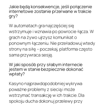
Jakie będą konsekwencje, jeśli połączenie
internetowe zostanie przerwane w trakcie
gry?
W automatach gra najczęściej się
wstrzymuje i wznawia po powrocie łącza. W
grach na żywo ujrzysz komunikat o
ponownym łączeniu. Nie przeładowuj wtedy
strony na siłę – poczekaj, platforma często
sama przywraca sesję.
W jaki sposób przy słabym internecie
jestem w stanie bezpiecznie dokonać
wpłaty?
Kasyno najprawdopodobniej wykrywa
poważne problemy z siecią i może
wstrzymać transakcję w ich trakcie. Dla
spokoju ducha dokonuj przelewy przy