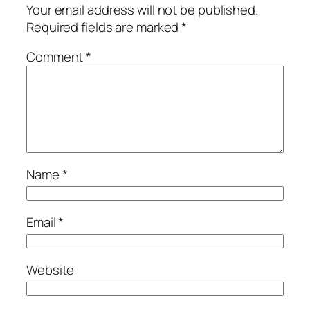
Your email address will not be published.
Required fields are marked
*
Comment
*
Name
*
Email
*
Website