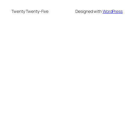
Twenty Twenty-Five
Designed with
WordPress