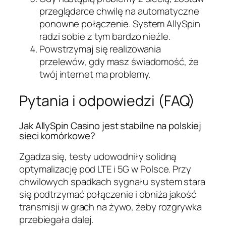
przeglądarce chwilę na automatyczne
ponowne połączenie. System AllySpin
radzi sobie z tym bardzo nieźle.
Powstrzymaj się realizowania
przelewów, gdy masz świadomość, że
twój internet ma problemy.
Pytania i odpowiedzi (FAQ)
Jak AllySpin Casino jest stabilne na polskiej
sieci komórkowe?
Zgadza się, testy udowodniły solidną
optymalizację pod LTE i 5G w Polsce. Przy
chwilowych spadkach sygnału system stara
się podtrzymać połączenie i obniża jakość
transmisji w grach na żywo, żeby rozgrywka
przebiegała dalej.