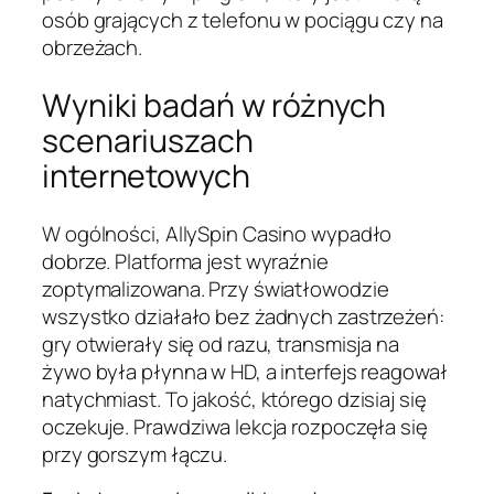
osób grających z telefonu w pociągu czy na
obrzeżach.
Wyniki badań w różnych
scenariuszach
internetowych
W ogólności, AllySpin Casino wypadło
dobrze. Platforma jest wyraźnie
zoptymalizowana. Przy światłowodzie
wszystko działało bez żadnych zastrzeżeń:
gry otwierały się od razu, transmisja na
żywo była płynna w HD, a interfejs reagował
natychmiast. To jakość, którego dzisiaj się
oczekuje. Prawdziwa lekcja rozpoczęła się
przy gorszym łączu.