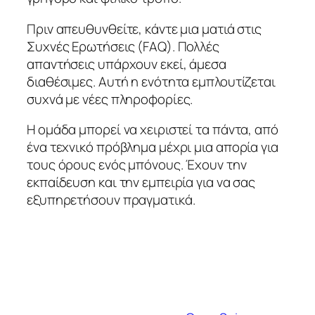
Πριν απευθυνθείτε, κάντε μια ματιά στις
Συχνές Ερωτήσεις (FAQ). Πολλές
απαντήσεις υπάρχουν εκεί, άμεσα
διαθέσιμες. Αυτή η ενότητα εμπλουτίζεται
συχνά με νέες πληροφορίες.
Η ομάδα μπορεί να χειριστεί τα πάντα, από
ένα τεχνικό πρόβλημα μέχρι μια απορία για
τους όρους ενός μπόνους. Έχουν την
εκπαίδευση και την εμπειρία για να σας
εξυπηρετήσουν πραγματικά.