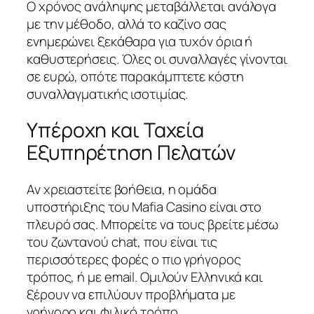
Ο χρόνος ανάληψης μεταβάλλεται ανάλογα
με την μέθοδο, αλλά το καζίνο σας
ενημερώνει ξεκάθαρα για τυχόν όρια ή
καθυστερήσεις. Όλες οι συναλλαγές γίνονται
σε ευρώ, οπότε παρακάμπτετε κόστη
συναλλαγματικής ισοτιμίας.
Υπέροχη και Ταχεία
Εξυπηρέτηση Πελατών
Αν χρειαστείτε βοήθεια, η ομάδα
υποστήριξης του Mafia Casino είναι στο
πλευρό σας. Μπορείτε να τους βρείτε μέσω
του ζωντανού chat, που είναι τις
περισσότερες φορές ο πιο γρήγορος
τρόπος, ή με email. Ομιλούν Ελληνικά και
ξέρουν να επιλύουν προβλήματα με
γρήγορο και φιλικό τρόπο.