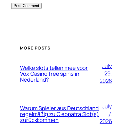
MORE POSTS
July
Welke slots tellen mee voor
29,
Vox Casino free spins in
Nederland?
2026
July
Warum Spieler aus Deutschland
7,
regelmäßig zu Cleopatra Slot(s)
zurückkommen
2026