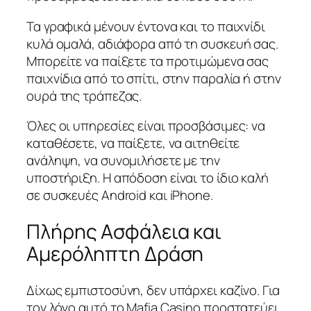
Τα γραφικά μένουν έντονα και το παιχνίδι
κυλά ομαλά, αδιάφορα από τη συσκευή σας.
Μπορείτε να παίξετε τα προτιμώμενα σας
παιχνίδια από το σπίτι, στην παραλία ή στην
ουρά της τράπεζας.
Όλες οι υπηρεσίες είναι προσβάσιμες: να
καταθέσετε, να παίξετε, να αιτηθείτε
ανάληψη, να συνομιλήσετε με την
υποστήριξη. Η απόδοση είναι το ίδιο καλή
σε συσκευές Android και iPhone.
Πλήρης Ασφάλεια και
Αμερόληπτη Δράση
Δίχως εμπιστοσύνη, δεν υπάρχει καζίνο. Για
τον λόγο αυτό το Mafia Casino προστατεύει