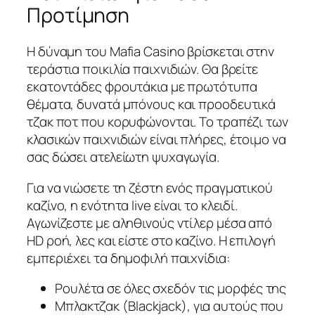
Προτίμηση
Η δύναμη του Mafia Casino βρίσκεται στην
τεράστια ποικιλία παιχνιδιών. Θα βρείτε
εκατοντάδες φρουτάκια με πρωτότυπα
θέματα, δυνατά μπόνους και προοδευτικά
τζακ ποτ που κορυφώνονται. Το τραπέζι των
κλασικών παιχνιδιών είναι πλήρες, έτοιμο να
σας δώσει ατελείωτη ψυχαγωγία.
Για να νιώσετε τη ζέστη ενός πραγματικού
καζίνο, η ενότητα live είναι το κλειδί.
Αγωνίζεστε με αληθινούς ντίλερ μέσα από
HD ροή, λες και είστε στο καζίνο. Η επιλογή
εμπεριέχει τα δημοφιλή παιχνίδια:
Ρουλέτα σε όλες σχεδόν τις μορφές της
Μπλακτζακ (Blackjack), για αυτούς που