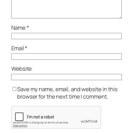
Name
*
Email
*
Website
Save my name, email, and website in this
browser for the next time I comment.