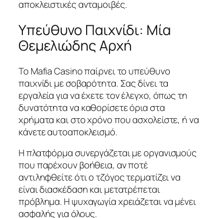
αποκλειστικές ανταμοιβές.
Υπεύθυνο Παιχνίδι: Μία
Θεμελιώδης Αρχή
Το Mafia Casino παίρνει το υπεύθυνο
παιχνίδι με σοβαρότητα. Σας δίνει τα
εργαλεία για να έχετε τον έλεγχο, όπως τη
δυνατότητα να καθορίσετε όρια στα
χρήματα και στο χρόνο που ασχολείστε, ή να
κάνετε αυτοαποκλεισμό.
Η πλατφόρμα συνεργάζεται με οργανισμούς
που παρέχουν βοήθεια, αν ποτέ
αντιληφθείτε ότι ο τζόγος τερματίζει να
είναι διασκέδαση και μετατρέπεται
πρόβλημα. Η ψυχαγωγία χρειάζεται να μένει
ασφαλής για όλους.