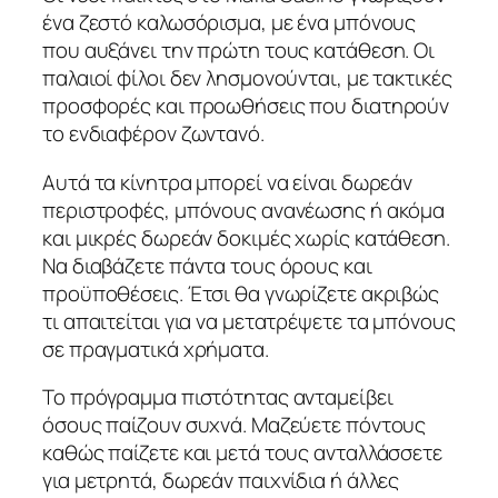
ένα ζεστό καλωσόρισμα, με ένα μπόνους
που αυξάνει την πρώτη τους κατάθεση. Οι
παλαιοί φίλοι δεν λησμονούνται, με τακτικές
προσφορές και προωθήσεις που διατηρούν
το ενδιαφέρον ζωντανό.
Αυτά τα κίνητρα μπορεί να είναι δωρεάν
περιστροφές, μπόνους ανανέωσης ή ακόμα
και μικρές δωρεάν δοκιμές χωρίς κατάθεση.
Να διαβάζετε πάντα τους όρους και
προϋποθέσεις. Έτσι θα γνωρίζετε ακριβώς
τι απαιτείται για να μετατρέψετε τα μπόνους
σε πραγματικά χρήματα.
Το πρόγραμμα πιστότητας ανταμείβει
όσους παίζουν συχνά. Μαζεύετε πόντους
καθώς παίζετε και μετά τους ανταλλάσσετε
για μετρητά, δωρεάν παιχνίδια ή άλλες