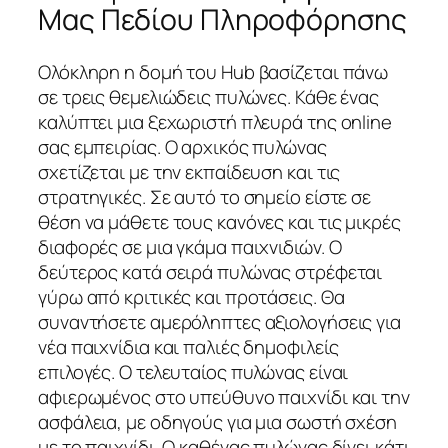
Μας Πεδίου Πληροφόρησης
Ολόκληρη η δομή του Hub βασίζεται πάνω
σε τρεις θεμελιώδεις πυλώνες. Κάθε ένας
καλύπτει μια ξεχωριστή πλευρά της online
σας εμπειρίας. Ο αρχικός πυλώνας
σχετίζεται με την εκπαίδευση και τις
στρατηγικές. Σε αυτό το σημείο είστε σε
θέση να μάθετε τους κανόνες και τις μικρές
διαφορές σε μια γκάμα παιχνιδιών. Ο
δεύτερος κατά σειρά πυλώνας στρέφεται
γύρω από κριτικές και προτάσεις. Θα
συναντήσετε αμερόληπτες αξιολογήσεις για
νέα παιχνίδια και παλιές δημοφιλείς
επιλογές. Ο τελευταίος πυλώνας είναι
αφιερωμένος στο υπεύθυνο παιχνίδι και την
ασφάλεια, με οδηγούς για μια σωστή σχέση
με το παιχνίδι. Ο καθένας πυλώνας δίνει κάτι