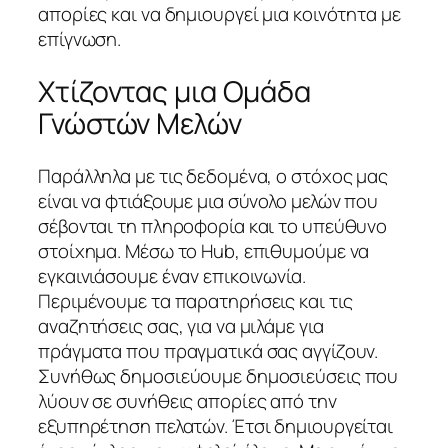
απορίες και να δημιουργεί μια κοινότητα με
επίγνωση.
Χτίζοντας μια Ομάδα
Γνώστών Μελών
Παράλληλα με τις δεδομένα, ο στόχος μας
είναι να φτιάξουμε μια σύνολο μελών που
σέβονται τη πληροφορία και το υπεύθυνο
στοίχημα. Μέσω το Hub, επιθυμούμε να
εγκαινιάσουμε έναν επικοινωνία.
Περιμένουμε τα παρατηρήσεις και τις
αναζητήσεις σας, για να μιλάμε για
πράγματα που πραγματικά σας αγγίζουν.
Συνήθως δημοσιεύουμε δημοσιεύσεις που
λύουν σε συνήθεις απορίες από την
εξυπηρέτηση πελατών. Έτσι δημιουργείται