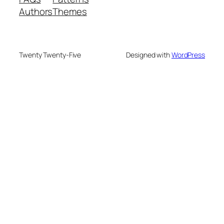
Authors
Themes
Twenty Twenty-Five
Designed with
WordPress