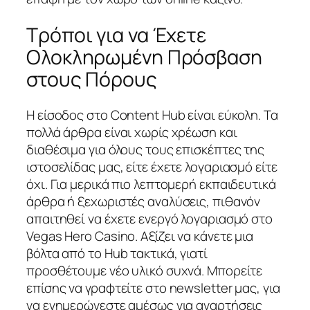
Τρόποι για να Έχετε
Ολοκληρωμένη Πρόσβαση
στους Πόρους
Η είσοδος στο Content Hub είναι εύκολη. Τα
πολλά άρθρα είναι χωρίς χρέωση και
διαθέσιμα για όλους τους επισκέπτες της
ιστοσελίδας μας, είτε έχετε λογαριασμό είτε
όχι. Για μερικά πιο λεπτομερή εκπαιδευτικά
άρθρα ή ξεχωριστές αναλύσεις, πιθανόν
απαιτηθεί να έχετε ενεργό λογαριασμό στο
Vegas Hero Casino. Αξίζει να κάνετε μια
βόλτα από το Hub τακτικά, γιατί
προσθέτουμε νέο υλικό συχνά. Μπορείτε
επίσης να γραφτείτε στο newsletter μας, για
να ενημερώνεστε αμέσως για αναρτήσεις