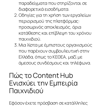
παραδείγματα που στηρίζονται σε
διαφορετικά εισοδήματα.
Οδηγίες για τη χρήση των εργαλείων
περιορισμού της πλατφόρμας:
προσωρινός αποκλεισμός, όρια
κατάθεσης και επίβλεψη του χρόνου
παιχνιδιού.
Μια λίστα με έμπιστους οργανισμούς
που παρέχουν συμβουλευτική στην
Ελλάδα, όπως το ΚΕΘΕΑ, μαζί με
άμεσους συνδέσμους και τηλέφωνα.
Πώς το Content Hub
Ενισχύει την Εμπειρία
Παιχνιδιού
Εφόσον έχετε πρόσβαση σε κατάλληλες