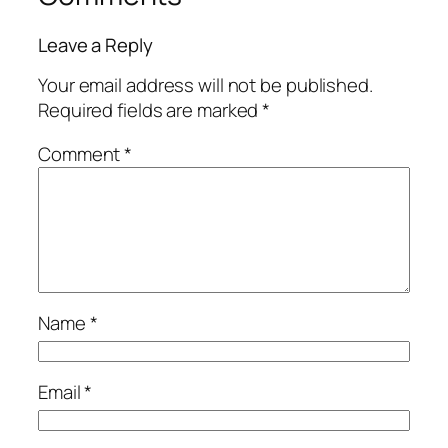
Leave a Reply
Your email address will not be published.
Required fields are marked
*
Comment
*
Name
*
Email
*