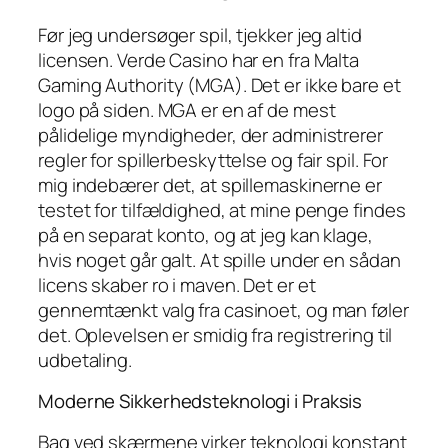
Før jeg undersøger spil, tjekker jeg altid
licensen. Verde Casino har en fra Malta
Gaming Authority (MGA). Det er ikke bare et
logo på siden. MGA er en af de mest
pålidelige myndigheder, der administrerer
regler for spillerbeskyttelse og fair spil. For
mig indebærer det, at spillemaskinerne er
testet for tilfældighed, at mine penge findes
på en separat konto, og at jeg kan klage,
hvis noget går galt. At spille under en sådan
licens skaber ro i maven. Det er et
gennemtænkt valg fra casinoet, og man føler
det. Oplevelsen er smidig fra registrering til
udbetaling.
Moderne Sikkerhedsteknologi i Praksis
Bag ved skærmene virker teknologi konstant