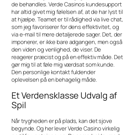
de behandles. Verde Casinos kundesupport
har altid givet mig følelsen af, at de har lyst til
at hjælpe. Teamet er til rådighed via live chat,
som jeg favoriserer for dens effektivitet, og
via e-mail til mere detaljerede sager. Det, der
imponerer, er ikke bare adgangen, men også
den viden og venlighed, de viser. De
reagerer præcist og på en effektiv måde. Det
gør mig til at føle mig værdsat som kunde.
Den personlige kontakt fuldender
oplevelsen på en behagelig måde.
Et Verdensklasse Udvalg af
Spil
Når trygheden er på plads, kan det sjove
begynde. Og her lever Verde Casino virkelig