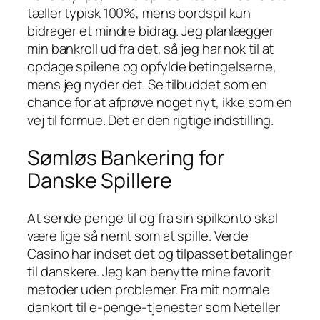
tæller typisk 100%, mens bordspil kun
bidrager et mindre bidrag. Jeg planlægger
min bankroll ud fra det, så jeg har nok til at
opdage spilene og opfylde betingelserne,
mens jeg nyder det. Se tilbuddet som en
chance for at afprøve noget nyt, ikke som en
vej til formue. Det er den rigtige indstilling.
Sømløs Bankering for
Danske Spillere
At sende penge til og fra sin spilkonto skal
være lige så nemt som at spille. Verde
Casino har indset det og tilpasset betalinger
til danskere. Jeg kan benytte mine favorit
metoder uden problemer. Fra mit normale
dankort til e-penge-tjenester som Neteller