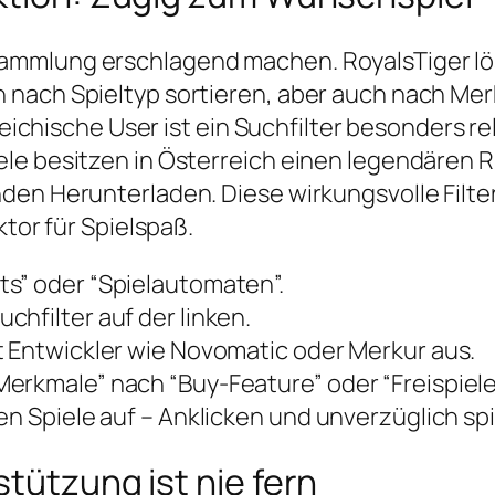
mmlung erschlagend machen. RoyalsTiger lös
nach Spieltyp sortieren, aber auch nach Mer
rreichische User ist ein Suchfilter besonders 
e besitzen in Österreich einen legendären Ruf
den Herunterladen. Diese wirkungsvolle Filter
ktor für Spielspaß.
s” oder “Spielautomaten”.
hfilter auf der linken.
t Entwickler wie Novomatic oder Merkur aus.
erkmale” nach “Buy-Feature” oder “Freispiele”
en Spiele auf – Anklicken und unverzüglich spi
tützung ist nie fern