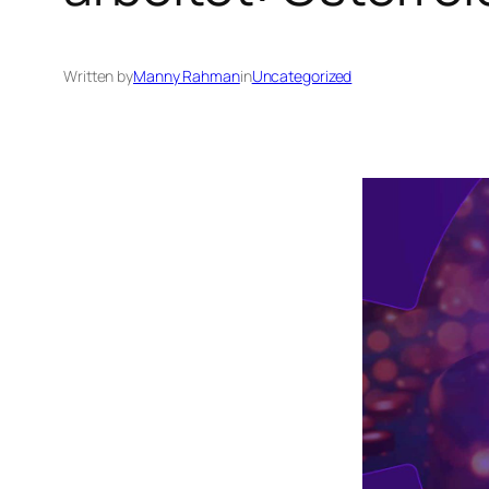
Written by
Manny Rahman
in
Uncategorized