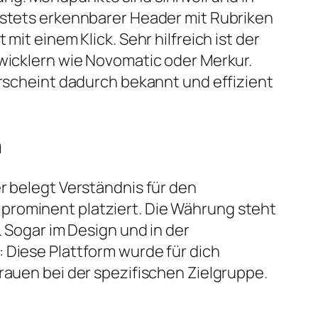
, stets erkennbarer Header mit Rubriken
it einem Klick. Sehr hilfreich ist der
twicklern wie Novomatic oder Merkur.
erscheint dadurch bekannt und effizient
h
r belegt Verständnis für den
prominent platziert. Die Währung steht
. Sogar im Design und in der
 Diese Plattform wurde für dich
rauen bei der spezifischen Zielgruppe.