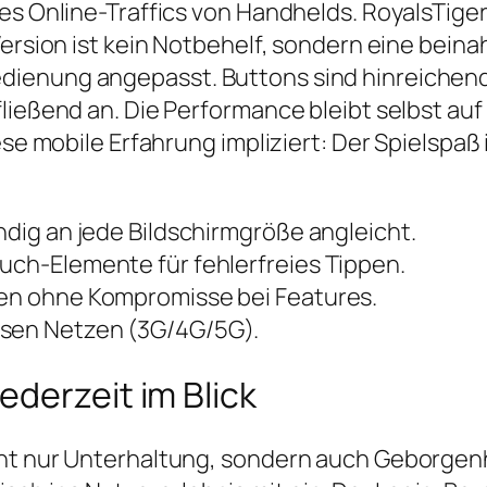
des Online-Traffics von Handhelds. RoyalsTige
Version ist kein Notbehelf, sondern eine bein
ienung angepasst. Buttons sind hinreichend 
fließend an. Die Performance bleibt selbst au
iese mobile Erfahrung impliziert: Der Spielspa
ändig an jede Bildschirmgröße angleicht.
ouch-Elemente für fehlerfreies Tippen.
hen ohne Kompromisse bei Features.
osen Netzen (3G/4G/5G).
derzeit im Blick
ht nur Unterhaltung, sondern auch Geborgenhe