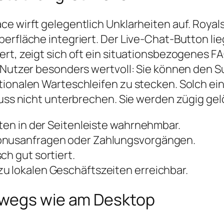
ce wirft gelegentlich Unklarheiten auf. Roya
erfläche integriert. Der Live-Chat-Button lie
ert, zeigt sich oft ein situationsbezogenes 
e Nutzer besonders wertvoll: Sie können den 
tionalen Warteschleifen zu stecken. Solch ein
luss nicht unterbrechen. Sie werden zügig gel
iten in der Seitenleiste wahrnehmbar.
Bonusanfragen oder Zahlungsvorgängen.
ch gut sortiert.
u lokalen Geschäftszeiten erreichbar.
rwegs wie am Desktop