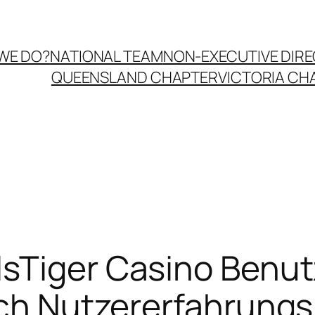
WE DO?
NATIONAL TEAM
NON-EXECUTIVE DIR
QUEENSLAND CHAPTER
VICTORIA CH
lsTiger Casino Benu
ich Nutzererfahrungs