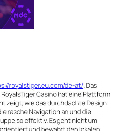
s://royalstiger.eu.com/de-at/
. Das
 RoyalsTiger Casino hat eine Plattform
cht zeigt, wie das durchdachte Design
die rasche Navigation an und die
uppe so effektiv. Es geht nicht um
lorientiert und bewahrt den lokalen