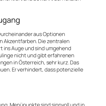
Zugang
 Durcheinander aus Optionen
n Akzentfarben. Die zentralen
ort ins Auge und sind umgehend
eulinge nicht und gibt erfahrenen
ngen in Österreich, sehr kurz. Das
auen. Er verhindert, dass potenzielle
ng. Menüpunkte sind sinnvoll und in