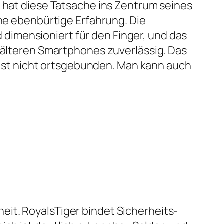
r hat diese Tatsache ins Zentrum seines
ahe ebenbürtige Erfahrung. Die
dimensioniert für den Finger, und das
f älteren Smartphones zuverlässig. Das
ß ist nicht ortsgebunden. Man kann auch
it. RoyalsTiger bindet Sicherheits-