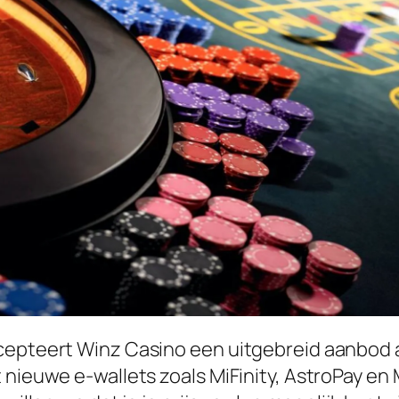
cepteert Winz Casino een uitgebreid aanbod a
 nieuwe e-wallets zoals MiFinity, AstroPay en