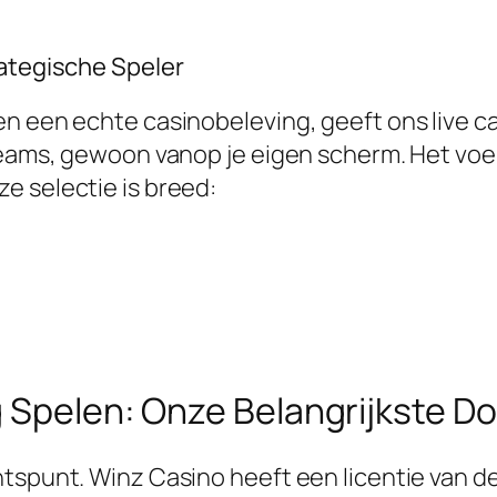
rategische Speler
n een echte casinobeleving, geeft ons live ca
reams, gewoon vanop je eigen scherm. Het voelt
e selectie is breed:
 Spelen: Onze Belangrijkste Do
htspunt. Winz Casino heeft een licentie van 