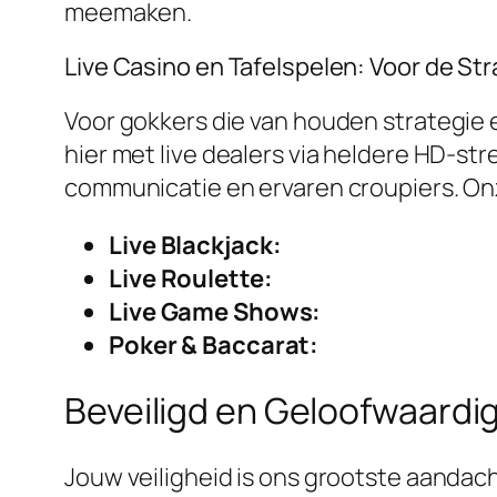
meemaken.
Live Casino en Tafelspelen: Voor de St
Voor gokkers die van houden strategie e
hier met live dealers via heldere HD-st
communicatie en ervaren croupiers. Onz
Live Blackjack:
Live Roulette:
Live Game Shows:
Poker & Baccarat:
Beveiligd en Geloofwaardig
Jouw veiligheid is ons grootste aandac