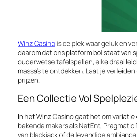
Winz Casino
is de plek waar geluk en v
daarom dat ons platform bol staat van 
ouderwetse tafelspellen, elke draai leidt
massa’s te ontdekken. Laat je verleiden
prijzen.
Een Collectie Vol Spelplez
In het Winz Casino gaat het om variatie
bekende makers als NetEnt, Pragmatic Pla
van blackjack of de levendige ambiance 