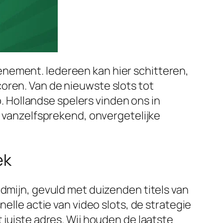
enement. Iedereen kan hier schitteren,
oren. Van de nieuwste slots tot
p. Hollandse spelers vinden ons in
, vanzelfsprekend, onvergetelijke
ek
udmijn, gevuld met duizenden titels van
elle actie van video slots, de strategie
 juiste adres. Wij houden de laatste