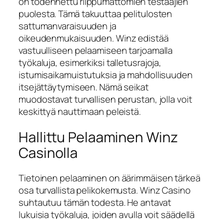
on todennettu riippumattomien testaajien
puolesta. Tämä takuuttaa pelitulosten
sattumanvaraisuuden ja
oikeudenmukaisuuden. Winz edistää
vastuulliseen pelaamiseen tarjoamalla
työkaluja, esimerkiksi talletusrajoja,
istumisaikamuistutuksia ja mahdollisuuden
itsejättäytymiseen. Nämä seikat
muodostavat turvallisen perustan, jolla voit
keskittyä nauttimaan peleistä.
Hallittu Pelaaminen Winz
Casinolla
Tietoinen pelaaminen on äärimmäisen tärkeä
osa turvallista pelikokemusta. Winz Casino
suhtautuu tämän todesta. He antavat
lukuisia työkaluja, joiden avulla voit säädellä