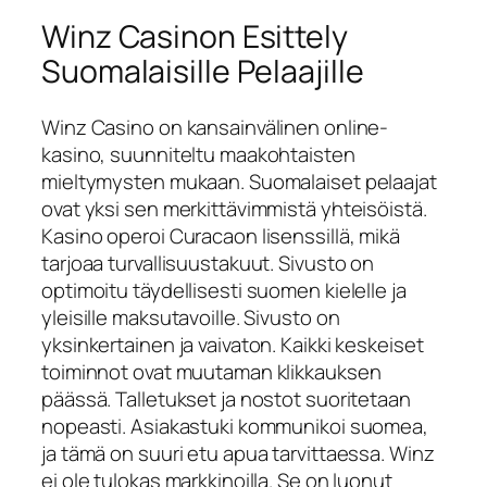
Winz Casinon Esittely
Suomalaisille Pelaajille
Winz Casino on kansainvälinen online-
kasino, suunniteltu maakohtaisten
mieltymysten mukaan. Suomalaiset pelaajat
ovat yksi sen merkittävimmistä yhteisöistä.
Kasino operoi Curacaon lisenssillä, mikä
tarjoaa turvallisuustakuut. Sivusto on
optimoitu täydellisesti suomen kielelle ja
yleisille maksutavoille. Sivusto on
yksinkertainen ja vaivaton. Kaikki keskeiset
toiminnot ovat muutaman klikkauksen
päässä. Talletukset ja nostot suoritetaan
nopeasti. Asiakastuki kommunikoi suomea,
ja tämä on suuri etu apua tarvittaessa. Winz
ei ole tulokas markkinoilla. Se on luonut