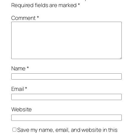
Required fields are marked
*
Comment
*
Name
*
Email
*
Website
Save my name, email, and website in this