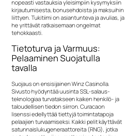
nopeasti vastauksia yleisimpiin kysymyksiin
kirjautumisesta, bonusehdoista ja maksuihin
liittyen. Tukitiimi on asiantunteva ja avulias, ja
he yrittävät ratkaisemaan ongelmat
tehokkaasti.
Tietoturva ja Varmuus:
Pelaaminen Suojatulla
tavalla
Suojaus on ensisijainen Winz Casinolla.
Sivusto hyödyntää uusinta SSL-salaus-
teknologiaa turvatakseen kaiken henkilö- ja
taloudellisen tiedon siirron. Curacaon
lisenssi edellyttää tiettyjä toimintatapoja
pelaajien turvaamiseksi. Kaikki pelit käyttävät
satunnaislukugeneraattoreita (RNG), jotka