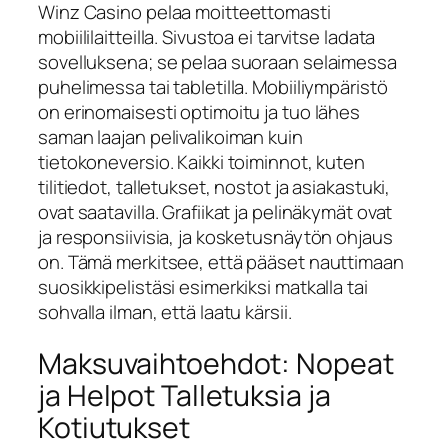
Winz Casino pelaa moitteettomasti
mobiililaitteilla. Sivustoa ei tarvitse ladata
sovelluksena; se pelaa suoraan selaimessa
puhelimessa tai tabletilla. Mobiiliympäristö
on erinomaisesti optimoitu ja tuo lähes
saman laajan pelivalikoiman kuin
tietokoneversio. Kaikki toiminnot, kuten
tilitiedot, talletukset, nostot ja asiakastuki,
ovat saatavilla. Grafiikat ja pelinäkymät ovat
ja responsiivisia, ja kosketusnäytön ohjaus
on. Tämä merkitsee, että pääset nauttimaan
suosikkipelistäsi esimerkiksi matkalla tai
sohvalla ilman, että laatu kärsii.
Maksuvaihtoehdot: Nopeat
ja Helpot Talletuksia ja
Kotiutukset