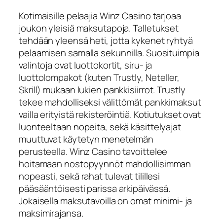
Kotimaisille pelaajia Winz Casino tarjoaa
joukon yleisiä maksutapoja. Talletukset
tehdään yleensä heti, jotta kykenet ryhtyä
pelaamisen samalla sekunnilla. Suosituimpia
valintoja ovat luottokortit, siru- ja
luottolompakot (kuten Trustly, Neteller,
Skrill) mukaan lukien pankkisiirrot. Trustly
tekee mahdolliseksi välittömät pankkimaksut
vailla erityistä rekisteröintiä. Kotiutukset ovat
luonteeltaan nopeita, sekä käsittelyajat
muuttuvat käytetyn menetelmän
perusteella. Winz Casino tavoittelee
hoitamaan nostopyynnöt mahdollisimman
nopeasti, sekä rahat tulevat tilillesi
pääsääntöisesti parissa arkipäivässä.
Jokaisella maksutavoilla on omat minimi- ja
maksimirajansa.