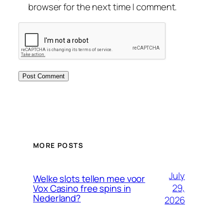
browser for the next time I comment.
MORE POSTS
July
Welke slots tellen mee voor
29,
Vox Casino free spins in
Nederland?
2026