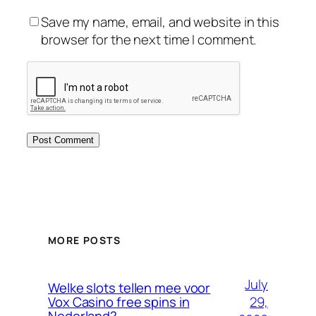
Save my name, email, and website in this
browser for the next time I comment.
MORE POSTS
July
Welke slots tellen mee voor
29,
Vox Casino free spins in