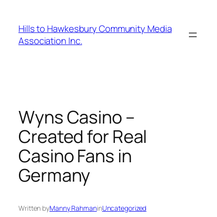
Hills to Hawkesbury Community Media
Association Inc.
Wyns Casino –
Created for Real
Casino Fans in
Germany
Written by
Manny Rahman
in
Uncategorized