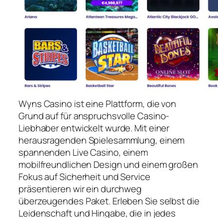
Wyns Casino ist eine Plattform, die von
Grund auf für anspruchsvolle Casino-
Liebhaber entwickelt wurde. Mit einer
herausragenden Spielesammlung, einem
spannenden Live Casino, einem
mobilfreundlichen Design und einem großen
Fokus auf Sicherheit und Service
präsentieren wir ein durchweg
überzeugendes Paket. Erleben Sie selbst die
Leidenschaft und Hingabe, die in jedes