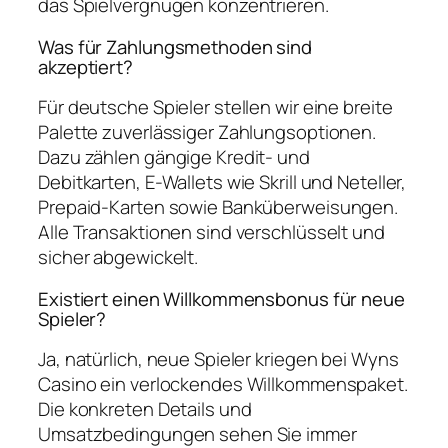
das Spielvergnügen konzentrieren.
Was für Zahlungsmethoden sind
akzeptiert?
Für deutsche Spieler stellen wir eine breite
Palette zuverlässiger Zahlungsoptionen.
Dazu zählen gängige Kredit- und
Debitkarten, E-Wallets wie Skrill und Neteller,
Prepaid-Karten sowie Banküberweisungen.
Alle Transaktionen sind verschlüsselt und
sicher abgewickelt.
Existiert einen Willkommensbonus für neue
Spieler?
Ja, natürlich, neue Spieler kriegen bei Wyns
Casino ein verlockendes Willkommenspaket.
Die konkreten Details und
Umsatzbedingungen sehen Sie immer