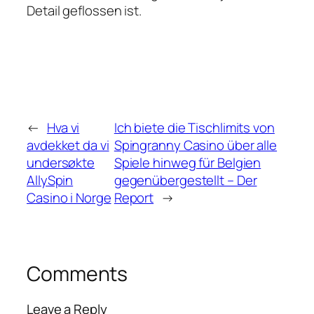
Detail geflossen ist.
←
Hva vi
Ich biete die Tischlimits von
avdekket da vi
Spingranny Casino über alle
undersøkte
Spiele hinweg für Belgien
AllySpin
gegenübergestellt – Der
Casino i Norge
Report
→
Comments
Leave a Reply