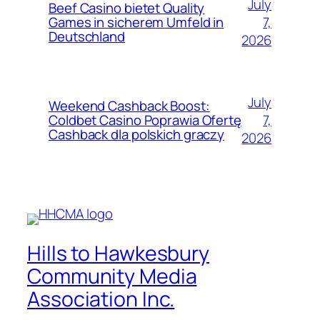
July
Beef Casino bietet Quality
7,
Games in sicherem Umfeld in
Deutschland
2026
July
Weekend Cashback Boost:
7,
Coldbet Casino Poprawia Ofertę
Cashback dla polskich graczy
2026
Hills to Hawkesbury
Community Media
Association Inc.