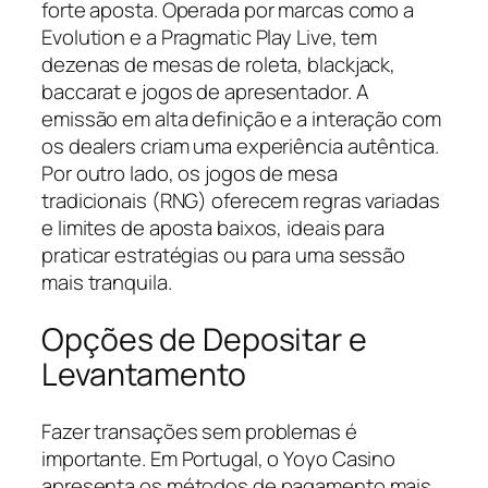
forte aposta. Operada por marcas como a
Evolution e a Pragmatic Play Live, tem
dezenas de mesas de roleta, blackjack,
baccarat e jogos de apresentador. A
emissão em alta definição e a interação com
os dealers criam uma experiência autêntica.
Por outro lado, os jogos de mesa
tradicionais (RNG) oferecem regras variadas
e limites de aposta baixos, ideais para
praticar estratégias ou para uma sessão
mais tranquila.
Opções de Depositar e
Levantamento
Fazer transações sem problemas é
importante. Em Portugal, o Yoyo Casino
apresenta os métodos de pagamento mais