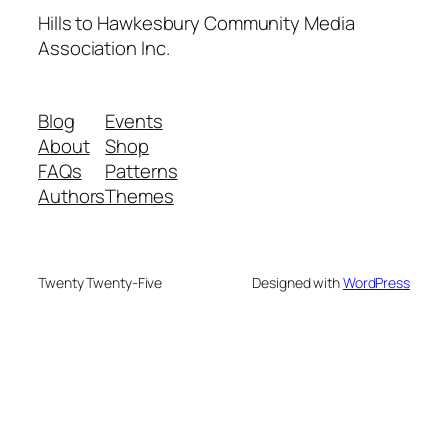
Hills to Hawkesbury Community Media
Association Inc.
Blog
Events
About
Shop
FAQs
Patterns
Authors
Themes
Twenty Twenty-Five
Designed with
WordPress