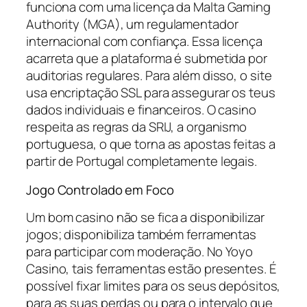
funciona com uma licença da Malta Gaming
Authority (MGA), um regulamentador
internacional com confiança. Essa licença
acarreta que a plataforma é submetida por
auditorias regulares. Para além disso, o site
usa encriptação SSL para assegurar os teus
dados individuais e financeiros. O casino
respeita as regras da SRIJ, a organismo
portuguesa, o que torna as apostas feitas a
partir de Portugal completamente legais.
Jogo Controlado em Foco
Um bom casino não se fica a disponibilizar
jogos; disponibiliza também ferramentas
para participar com moderação. No Yoyo
Casino, tais ferramentas estão presentes. É
possível fixar limites para os seus depósitos,
para as suas perdas ou para o intervalo que