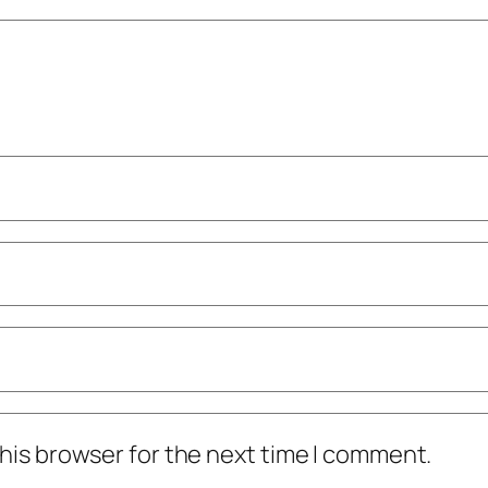
his browser for the next time I comment.