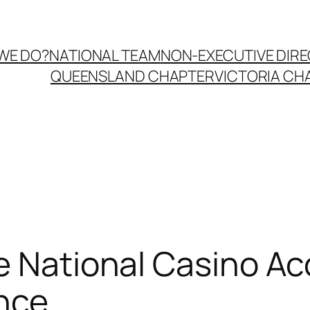
WE DO?
NATIONAL TEAM
NON-EXECUTIVE DIR
QUEENSLAND CHAPTER
VICTORIA CH
e National Casino Ac
ance