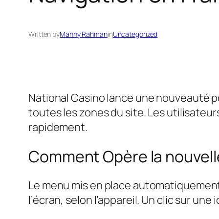
Written by
Manny Rahman
in
Uncategorized
National Casino lance une nouveauté po
toutes les zones du site. Les utilisateu
rapidement.
Comment Opère la nouvelle
Le menu mis en place automatiquement su
l’écran, selon l’appareil. Un clic sur un