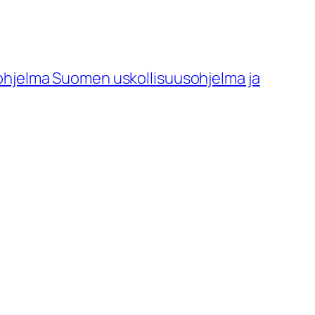
hjelma Suomen uskollisuusohjelma ja