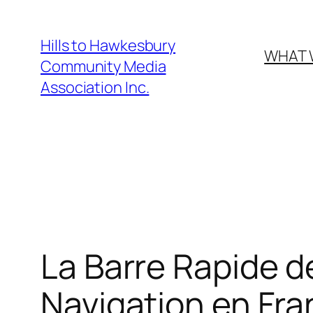
Hills to Hawkesbury
WHAT 
Community Media
Association Inc.
La Barre Rapide d
Navigation en Fr