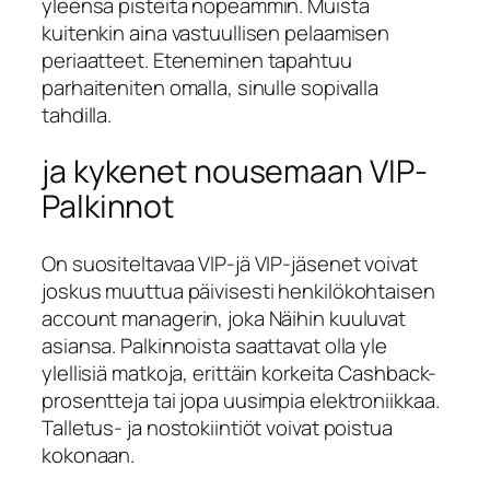
yleensä pisteitä nopeammin. Muista
kuitenkin aina vastuullisen pelaamisen
periaatteet. Eteneminen tapahtuu
parhaiteniten omalla, sinulle sopivalla
tahdilla.
ja kykenet nousemaan VIP-
Palkinnot
On suositeltavaa VIP-jä VIP-jäsenet voivat
joskus muuttua päivisesti henkilökohtaisen
account managerin, joka Näihin kuuluvat
asiansa. Palkinnoista saattavat olla yle
ylellisiä matkoja, erittäin korkeita Cashback-
prosentteja tai jopa uusimpia elektroniikkaa.
Talletus- ja nostokiintiöt voivat poistua
kokonaan.