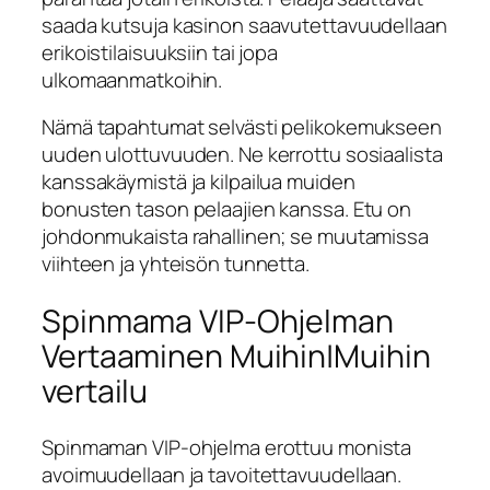
saada kutsuja kasinon saavutettavuudellaan
erikoistilaisuuksiin tai jopa
ulkomaanmatkoihin.
Nämä tapahtumat selvästi pelikokemukseen
uuden ulottuvuuden. Ne kerrottu sosiaalista
kanssakäymistä ja kilpailua muiden
bonusten tason pelaajien kanssa. Etu on
johdonmukaista rahallinen; se muutamissa
viihteen ja yhteisön tunnetta.
Spinmama VIP-Ohjelman
Vertaaminen Muihin|Muihin
vertailu
Spinmaman VIP-ohjelma erottuu monista
avoimuudellaan ja tavoitettavuudellaan.