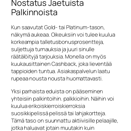
Nostatus Jaetuista
Palkinnoista
Kun saavutat Gold- tai Platinum-tason,
näkymä aukeaa. Oikeuksiin voi tulee kuulua
korkeampia talletusbonusprosentteja,
suljettuja turnauksia ja juuri sinulle
räätälöityjä tarjouksia. Monella on myös
kuukausittainen Cashback, joka lieventää
tappioiden tuntua. Asiakaspalvelun laatu
rupeaa nousta nousta huomattavasti.
Yksi parhaista eduista on pääseminen
yhteisiin palkintoihin. palkkioihin. Näihin voi
kuulua erikoiskierroiskierroksia
suosikkipelissä pelissä tai lahjakortteja.
Tämä taso on suunnattu aktiivisille pelaajille,
jotka haluavat jotain muutakin kuin