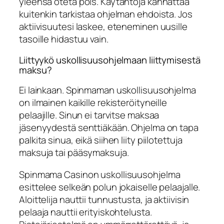
yleensä oteta pois. Käytäntöjä kannattaa
kuitenkin tarkistaa ohjelman ehdoista. Jos
aktiivisuutesi laskee, eteneminen uusille
tasoille hidastuu vain.
Liittyykö uskollisuusohjelmaan liittymisestä
maksu?
Ei lainkaan. Spinmaman uskollisuusohjelma
on ilmainen kaikille rekisteröityneille
pelaajille. Sinun ei tarvitse maksaa
jäsenyydestä senttiäkään. Ohjelma on tapa
palkita sinua, eikä siihen liity piilotettuja
maksuja tai pääsymaksuja.
Spinmama Casinon uskollisuusohjelma
esittelee selkeän polun jokaiselle pelaajalle.
Aloittelija nauttii tunnustusta, ja aktiivisin
pelaaja nauttii erityiskohtelusta.