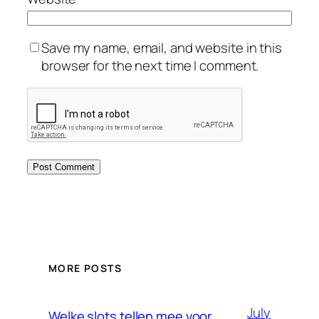
Save my name, email, and website in this
browser for the next time I comment.
MORE POSTS
July
Welke slots tellen mee voor