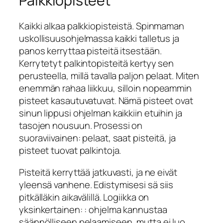
Palkkiopisteet
Kaikki alkaa palkkiopisteistä. Spinmaman
uskollisuusohjelmassa kaikki talletus ja
panos kerryttaa pisteitä itsestään.
Kerrytetyt palkintopisteitä kertyy sen
perusteella, millä tavalla paljon pelaat. Miten
enemmän rahaa liikkuu, silloin nopeammin
pisteet kasautuvatuvat. Nämä pisteet ovat
sinun lippusi ohjelman kaikkiin etuihin ja
tasojen nousuun. Prosessi on
suoraviivainen: pelaat, saat pisteitä, ja
pisteet tuovat palkintoja.
Pisteitä kerryttää jatkuvasti, ja ne eivät
yleensä vanhene. Edistymisesi sä siis
pitkälläkin aikavälillä. Logiikka on
yksinkertainen: : ohjelma kannustaa
säännölliseen pelaamiseen, mutta ei luo