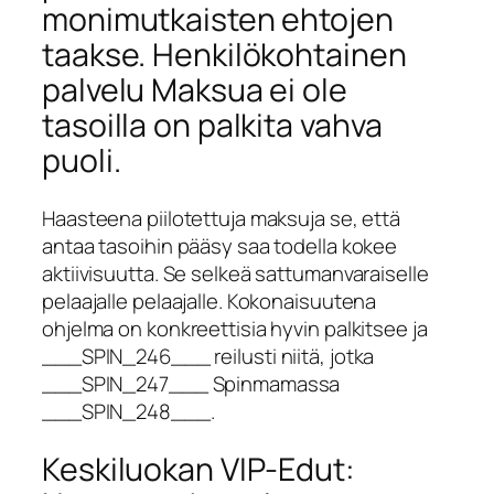
monimutkaisten ehtojen
taakse. Henkilökohtainen
palvelu Maksua ei ole
tasoilla on palkita vahva
puoli.
Haasteena piilotettuja maksuja se, että
antaa tasoihin pääsy saa todella kokee
aktiivisuutta. Se selkeä sattumanvaraiselle
pelaajalle pelaajalle. Kokonaisuutena
ohjelma on konkreettisia hyvin palkitsee ja
___SPIN_246___ reilusti niitä, jotka
___SPIN_247___ Spinmamassa
___SPIN_248___.
Keskiluokan VIP-Edut: