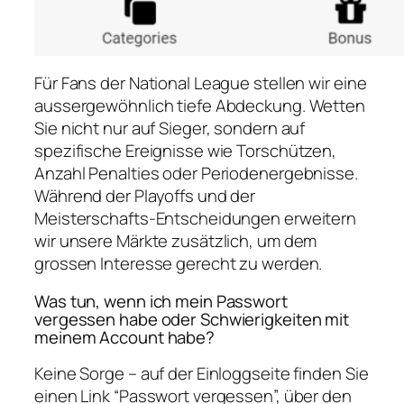
Für Fans der National League stellen wir eine
aussergewöhnlich tiefe Abdeckung. Wetten
Sie nicht nur auf Sieger, sondern auf
spezifische Ereignisse wie Torschützen,
Anzahl Penalties oder Periodenergebnisse.
Während der Playoffs und der
Meisterschafts-Entscheidungen erweitern
wir unsere Märkte zusätzlich, um dem
grossen Interesse gerecht zu werden.
Was tun, wenn ich mein Passwort
vergessen habe oder Schwierigkeiten mit
meinem Account habe?
Keine Sorge – auf der Einloggseite finden Sie
einen Link “Passwort vergessen”, über den