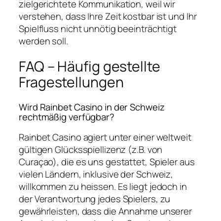
zielgerichtete Kommunikation, weil wir
verstehen, dass Ihre Zeit kostbar ist und Ihr
Spielfluss nicht unnötig beeinträchtigt
werden soll.
FAQ – Häufig gestellte
Fragestellungen
Wird Rainbet Casino in der Schweiz
rechtmäßig verfügbar?
Rainbet Casino agiert unter einer weltweit
gültigen Glücksspiellizenz (z.B. von
Curaçao), die es uns gestattet, Spieler aus
vielen Ländern, inklusive der Schweiz,
willkommen zu heissen. Es liegt jedoch in
der Verantwortung jedes Spielers, zu
gewährleisten, dass die Annahme unserer