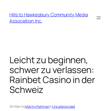
Hills to Hawkesbury Community Media
Association Inc.
Leicht zu beginnen,
schwer zu verlassen:
Rainbet Casino in der
Schweiz
Written by
Manny Rahman
in
Uncategorized