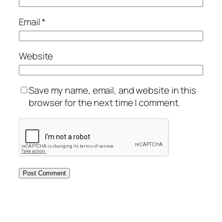
Email
*
Website
Save my name, email, and website in this
browser for the next time I comment.