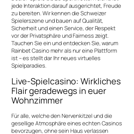
jede Interaktion darauf ausgerichtet, Freude
zu bereiten. Wir kennen die Schweizer
Spielerszene und bauen auf Qualität,
Sicherheit und einen Service, der Respekt
vor der Privatsphäre und Fairness zeigt.
Tauchen Sie ein und entdecken Sie, warum
Rainbet Casino mehr als nur eine Plattform
ist – es stellt dar Ihr neues virtuelles
Spielparadies.
Live-Spielcasino: Wirkliches
Flair geradewegs in euer
Wohnzimmer
Für alle, welche den Nervenkitzel und die
gesellige Atmosphäre eines echten Casinos
bevorzugen, ohne sein Haus verlassen