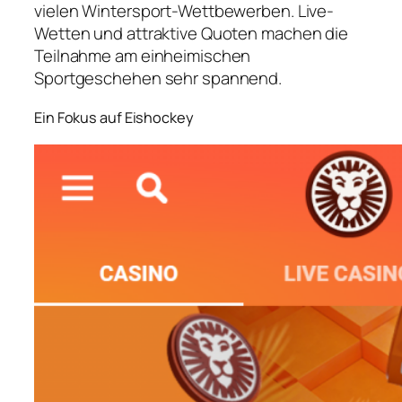
vielen Wintersport-Wettbewerben. Live-
Wetten und attraktive Quoten machen die
Teilnahme am einheimischen
Sportgeschehen sehr spannend.
Ein Fokus auf Eishockey