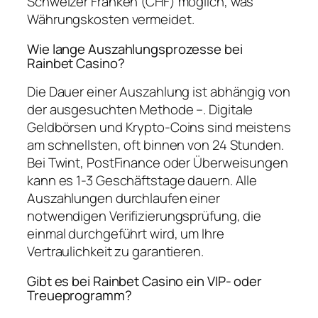
Schweizer Franken (CHF) möglich, was
Währungskosten vermeidet.
Wie lange Auszahlungsprozesse bei
Rainbet Casino?
Die Dauer einer Auszahlung ist abhängig von
der ausgesuchten Methode –. Digitale
Geldbörsen und Krypto-Coins sind meistens
am schnellsten, oft binnen von 24 Stunden.
Bei Twint, PostFinance oder Überweisungen
kann es 1-3 Geschäftstage dauern. Alle
Auszahlungen durchlaufen einer
notwendigen Verifizierungsprüfung, die
einmal durchgeführt wird, um Ihre
Vertraulichkeit zu garantieren.
Gibt es bei Rainbet Casino ein VIP- oder
Treueprogramm?