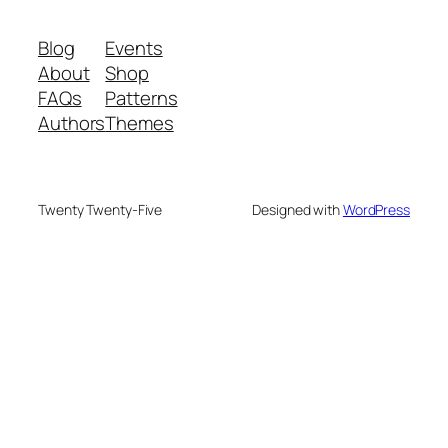
Blog
Events
About
Shop
FAQs
Patterns
Authors
Themes
Twenty Twenty-Five
Designed with
WordPress