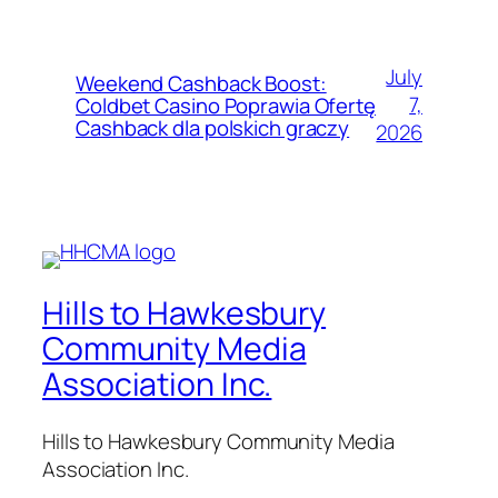
July
Weekend Cashback Boost:
7,
Coldbet Casino Poprawia Ofertę
Cashback dla polskich graczy
2026
Hills to Hawkesbury
Community Media
Association Inc.
Hills to Hawkesbury Community Media
Association Inc.