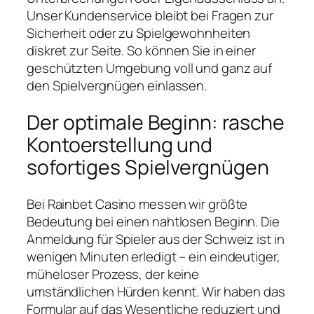
Unser Kundenservice bleibt bei Fragen zur
Sicherheit oder zu Spielgewohnheiten
diskret zur Seite. So können Sie in einer
geschützten Umgebung voll und ganz auf
den Spielvergnügen einlassen.
Der optimale Beginn: rasche
Kontoerstellung und
sofortiges Spielvergnügen
Bei Rainbet Casino messen wir größte
Bedeutung bei einen nahtlosen Beginn. Die
Anmeldung für Spieler aus der Schweiz ist in
wenigen Minuten erledigt – ein eindeutiger,
müheloser Prozess, der keine
umständlichen Hürden kennt. Wir haben das
Formular auf das Wesentliche reduziert und