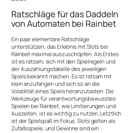
Ratschläge für das Daddeln
von Automaten bei Rainbet
Ein paar elementare Ratschläge
unterstützen, das Erlebnis mit Slots bei
Rainbet maximal auszuschöpfen. Als Erstes
ist es ratsam, sich mit den Spielregeln und
der Auszahlungstabelle des jeweiligen
Spiels bekannt machen. Es ist ratsam mit
klein anzufangen und sich so an die
Volatilität eines Spiels heranzutasten. Die
Werkzeuge für verantwortungsbewusstes
Spielen bei Rainbet, wie Limitierungen und
Auszeiten, ist es wichtig zu nutzen. Letztlich
ist der Spielspaß im Fokus. Slots gelten als
Zufallsspiele, und Gewinne sind ein