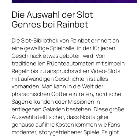
Die Auswahl der Slot-
Genres bei Rainbet
Die Slot-Bibliothek von Rainbet erinnert an
eine gewaltige Spielhalle, in der für jeden
Geschmack etwas geboten wird. Von
traditionellen Früchteautomaten mit simpeln
Regeln bis zu anspruchsvollen Video-Slots
mit aufwändigen Geschichten ist alles
vorhanden. Man kann in die Welt der
pharaonischen Götter eintreten, nordische
Sagen erkunden oder Missionen in
entlegenen Galaxien bestehen. Diese große
Auswahl stellt sicher, dass Nostalgiker
genauso auf ihre Kosten kommen wie Fans
moderner, storygetriebener Spiele. Es gibt