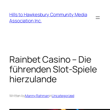
Hills to Hawkesbury Community Media
Association Inc.
Rainbet Casino – Die
führenden Slot-Spiele
hierzulande
Written by
Manny Rahman
in
Uncategorized