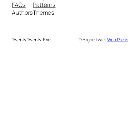
FAQs
Patterns
Authors
Themes
Twenty Twenty-Five
Designed with
WordPress