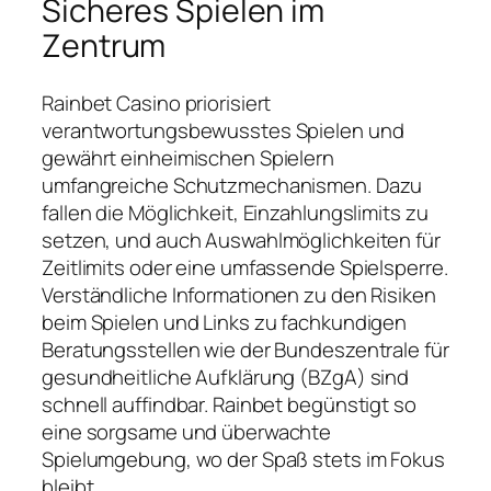
Sicheres Spielen im
Zentrum
Rainbet Casino priorisiert
verantwortungsbewusstes Spielen und
gewährt einheimischen Spielern
umfangreiche Schutzmechanismen. Dazu
fallen die Möglichkeit, Einzahlungslimits zu
setzen, und auch Auswahlmöglichkeiten für
Zeitlimits oder eine umfassende Spielsperre.
Verständliche Informationen zu den Risiken
beim Spielen und Links zu fachkundigen
Beratungsstellen wie der Bundeszentrale für
gesundheitliche Aufklärung (BZgA) sind
schnell auffindbar. Rainbet begünstigt so
eine sorgsame und überwachte
Spielumgebung, wo der Spaß stets im Fokus
bleibt.