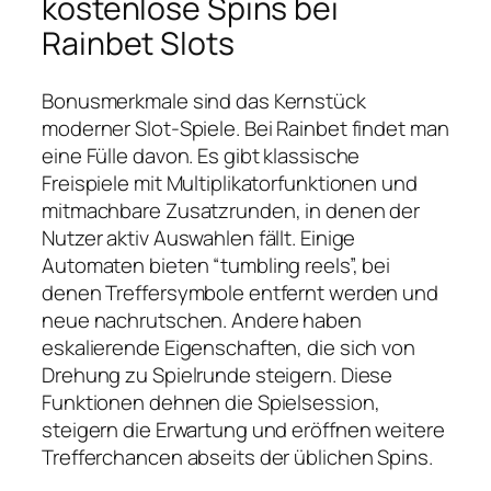
kostenlose Spins bei
Rainbet Slots
Bonusmerkmale sind das Kernstück
moderner Slot-Spiele. Bei Rainbet findet man
eine Fülle davon. Es gibt klassische
Freispiele mit Multiplikatorfunktionen und
mitmachbare Zusatzrunden, in denen der
Nutzer aktiv Auswahlen fällt. Einige
Automaten bieten “tumbling reels”, bei
denen Treffersymbole entfernt werden und
neue nachrutschen. Andere haben
eskalierende Eigenschaften, die sich von
Drehung zu Spielrunde steigern. Diese
Funktionen dehnen die Spielsession,
steigern die Erwartung und eröffnen weitere
Trefferchancen abseits der üblichen Spins.