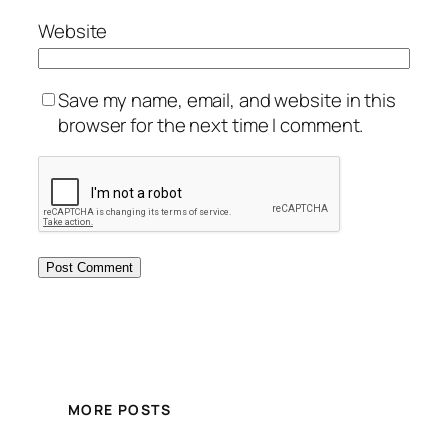
Website
Save my name, email, and website in this
browser for the next time I comment.
MORE POSTS