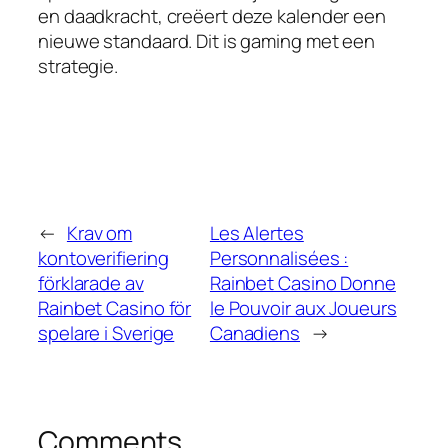
en daadkracht, creëert deze kalender een
nieuwe standaard. Dit is gaming met een
strategie.
←
Krav om
Les Alertes
kontoverifiering
Personnalisées :
förklarade av
Rainbet Casino Donne
Rainbet Casino för
le Pouvoir aux Joueurs
spelare i Sverige
Canadiens
→
Comments