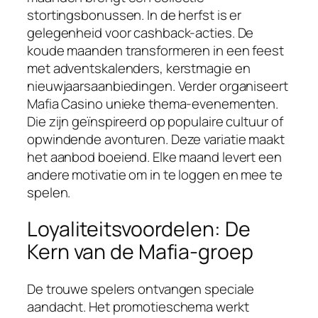
stortingsbonussen. In de herfst is er
gelegenheid voor cashback-acties. De
koude maanden transformeren in een feest
met adventskalenders, kerstmagie en
nieuwjaarsaanbiedingen. Verder organiseert
Mafia Casino unieke thema-evenementen.
Die zijn geïnspireerd op populaire cultuur of
opwindende avonturen. Deze variatie maakt
het aanbod boeiend. Elke maand levert een
andere motivatie om in te loggen en mee te
spelen.
Loyaliteitsvoordelen: De
Kern van de Mafia-groep
De trouwe spelers ontvangen speciale
aandacht. Het promotieschema werkt