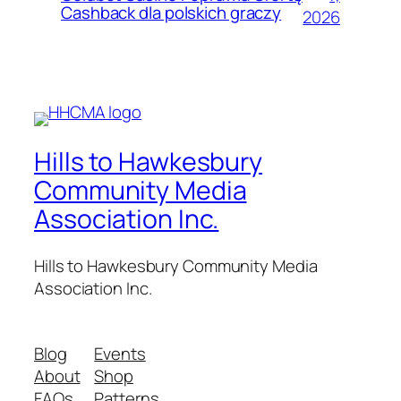
Cashback dla polskich graczy
2026
Hills to Hawkesbury
Community Media
Association Inc.
Hills to Hawkesbury Community Media
Association Inc.
Blog
Events
About
Shop
FAQs
Patterns