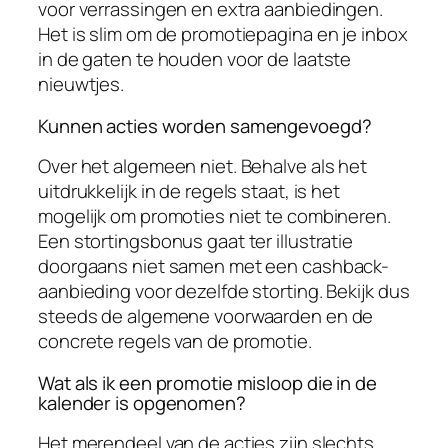
voor verrassingen en extra aanbiedingen.
Het is slim om de promotiepagina en je inbox
in de gaten te houden voor de laatste
nieuwtjes.
Kunnen acties worden samengevoegd?
Over het algemeen niet. Behalve als het
uitdrukkelijk in de regels staat, is het
mogelijk om promoties niet te combineren.
Een stortingsbonus gaat ter illustratie
doorgaans niet samen met een cashback-
aanbieding voor dezelfde storting. Bekijk dus
steeds de algemene voorwaarden en de
concrete regels van de promotie.
Wat als ik een promotie misloop die in de
kalender is opgenomen?
Het merendeel van de acties zijn slechts