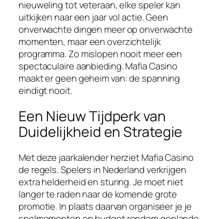
nieuweling tot veteraan, elke speler kan
uitkijken naar een jaar vol actie. Geen
onverwachte dingen meer op onverwachte
momenten, maar een overzichtelijk
programma. Zo mislopen nooit meer een
spectaculaire aanbieding. Mafia Casino
maakt er geen geheim van: de spanning
eindigt nooit.
Een Nieuw Tijdperk van
Duidelijkheid en Strategie
Met deze jaarkalender herziet Mafia Casino
de regels. Spelers in Nederland verkrijgen
extra helderheid en sturing. Je moet niet
langer te raden naar de komende grote
promotie. In plaats daarvan organiseer je je
spelmomenten en budget rondom geplande