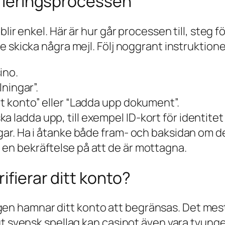
rifieringsprocessen
ir enkel. Här är hur går processen till, steg fö
 skicka några mejl. Följ noggrant instruktioner
ino.
lningar”.
tt konto” eller “Ladda upp dokument”.
 ladda upp, till exempel ID-kort för identitet 
ingar. Ha i åtanke både fram- och baksidan om 
 en bekräftelse på att de är mottagna.
ifierar ditt konto?
ringen hamnar ditt konto att begränsas. Det mes
t svensk spellag kan casinot även vara tvunget 