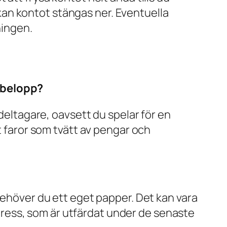
, kan kontot stängas ner. Eventuella
ningen.
e belopp?
 deltagare, oavsett du spelar för en
t faror som tvätt av pengar och
behöver du ett eget papper. Det kan vara
ress, som är utfärdat under de senaste