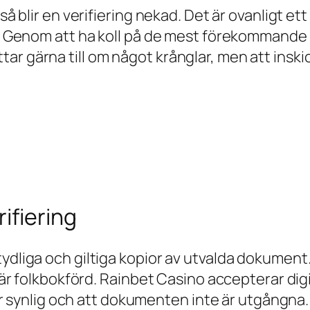
 så blir en verifiering nekad. Det är ovanligt e
l. Genom att ha koll på de mest förekommande fe
ar gärna till om något krånglar, men att inski
ifiering
tydliga och giltiga kopior av utvalda dokument
u är folkbokförd. Rainbet Casino accepterar dig
t är synlig och att dokumenten inte är utgångna.