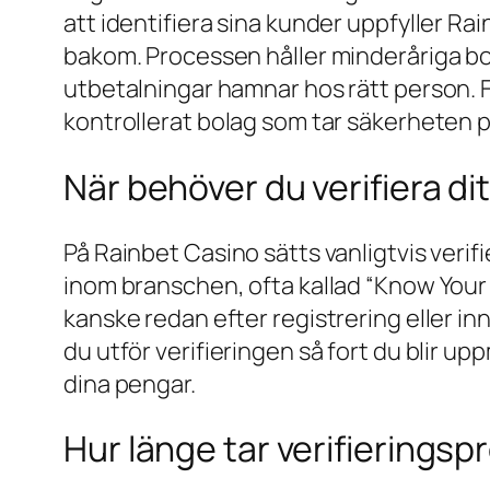
att identifiera sina kunder uppfyller Rai
bakom. Processen håller minderåriga bor
utbetalningar hamnar hos rätt person. F
kontrollerat bolag som tar säkerheten på
När behöver du verifiera di
På Rainbet Casino sätts vanligtvis verif
inom branschen, ofta kallad “Know Your C
kanske redan efter registrering eller i
du utför verifieringen så fort du blir upp
dina pengar.
Hur länge tar verifierings