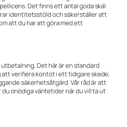
pellicens. Det finns ett antal goda skäl
ar identitetsstöld och säkerställer att
om att du har att göra med ett
a utbetalning. Det här är en standard
tt verifiera kontot i ett tidigare skede,
yggande säkerhetsåtgärd. Vår råd är att
r du onödiga väntetider när du vill ta ut