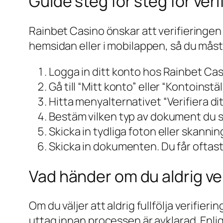
Guide steg för steg för ve
Rainbet Casino önskar att verifieringen bl
hemsidan eller i mobilappen, så du måste
Logga in ditt konto hos Rainbet Cas
Gå till “Mitt konto” eller “Kontoinstäl
Hitta menyalternativet “Verifiera di
Bestäm vilken typ av dokument du ska
Skicka in tydliga foton eller skann
Skicka in dokumenten. Du får oftast
Vad händer om du aldrig ver
Om du väljer att aldrig fullfölja verifie
uttag innan processen är avklarad. Enlig