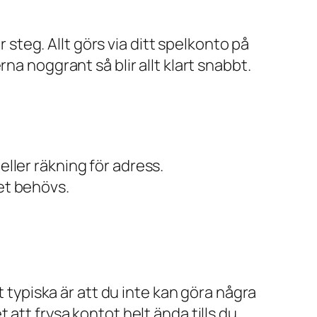
r steg. Allt görs via ditt spelkonto på
na noggrant så blir allt klart snabbt.
eller räkning för adress.
det behövs.
t typiska är att du inte kan göra några
att frysa kontot helt ända tills du