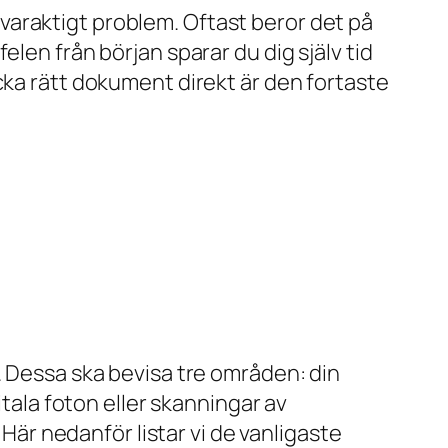
tt varaktigt problem. Oftast beror det på
len från början sparar du dig själv tid
cka rätt dokument direkt är den fortaste
. Dessa ska bevisa tre områden: din
itala foton eller skanningar av
 Här nedanför listar vi de vanligaste