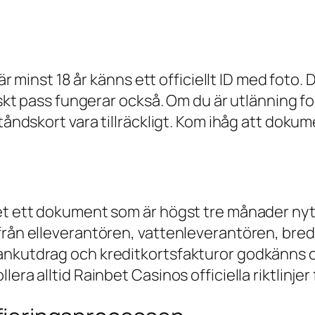
 är minst 18 år känns ett officiellt ID med foto.
nskt pass fungerar också. Om du är utlänning fo
tåndskort vara tillräckligt. Kom ihåg att dokume
det ett dokument som är högst tre månader nyt
 från elleverantören, vattenleverantören, bre
ankutdrag och kreditkortsfakturor godkänns oc
era alltid Rainbet Casinos officiella riktlinje