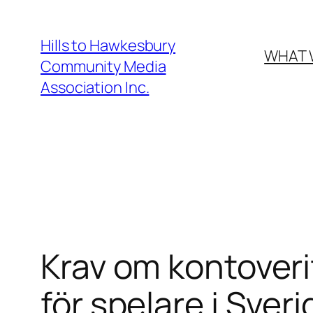
Hills to Hawkesbury
WHAT 
Community Media
Association Inc.
Krav om kontoveri
för spelare i Sveri